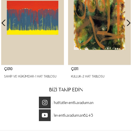
Ç010
Ç011
SAHİP VE HÜKÜMDAR-1 HAT TABLOSU
KULLUK-2 HAT TABLOSU
BİZİ TAKİP EDİN
/hattatleventkaraduman
/leventkaraduman6145