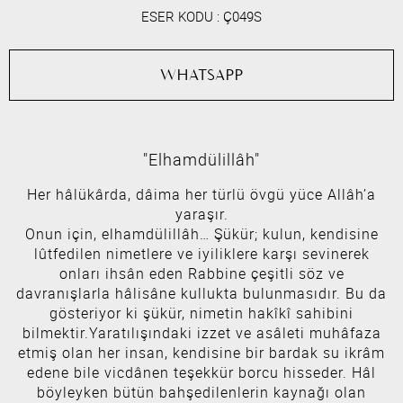
ESER KODU :
Ç049S
WHATSAPP
"Elhamdülillâh"
Her hâlükârda, dâima her türlü övgü yüce Allâh’a
yaraşır.
Onun için, elhamdülillâh… Şükür; kulun, kendisine
lûtfedilen nimetlere ve iyiliklere karşı sevinerek
onları ihsân eden Rabbine çeşitli söz ve
davranışlarla hâlisâne kullukta bulunmasıdır. Bu da
gösteriyor ki şükür, nimetin hakîkî sahibini
bilmektir.Yaratılışındaki izzet ve asâleti muhâfaza
etmiş olan her insan, kendisine bir bardak su ikrâm
edene bile vicdânen teşekkür borcu hisseder. Hâl
böyleyken bütün bahşedilenlerin kaynağı olan