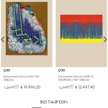
Ç001
Ç010
Çerçevesiz Kanvas KALP HAT
Çerçevesiz Kanvas SAHİP VE
TABLOSU
HÜKÜMDAR-1 HAT TABLOSU
19.996,20
12.497,40
22.218,00
t
13.886,00
t
t
t
BİZİ TAKİP EDİN