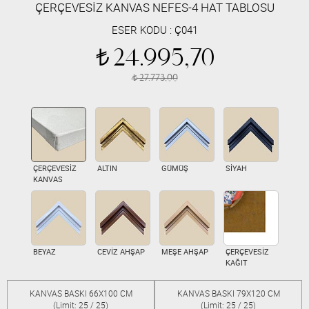
ÇERÇEVESİZ KANVAS NEFES-4 HAT TABLOSU
ESER KODU :
Ç041
24.995,70
t
27.773,00
t
ÇERÇEVESİZ
ALTIN
GÜMÜŞ
SİYAH
KANVAS
BEYAZ
CEVİZ AHŞAP
MEŞE AHŞAP
ÇERÇEVESİZ
KAĞIT
KANVAS BASKI 66X100 CM
KANVAS BASKI 79X120 CM
(Limit: 25 / 25)
(Limit: 25 / 25)