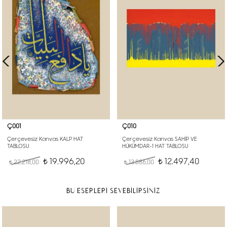
Ç001
Ç010
Çerçevesiz Kanvas KALP HAT
Çerçevesiz Kanvas SAHİP VE
TABLOSU
HÜKÜMDAR-1 HAT TABLOSU
19.996,20
12.497,40
22.218,00
t
13.886,00
t
t
t
BU ESERLERİ SEVEBİLİRSİNİZ