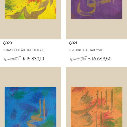
Ç020
Ç021
ELHAMDÜLİLLÂH HAT TABLOSU
EL-HAKK 1 HAT TABLOSU
15.830,10
16.663,50
17.589,00
t
18.515,00
t
t
t