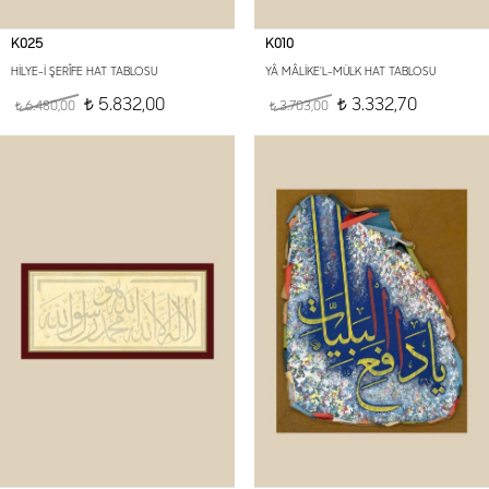
K025
K010
HİLYE-İ ŞERÎFE HAT TABLOSU
YÂ MÂLİKE'L-MÜLK HAT TABLOSU
5.832,00
3.332,70
6.480,00
t
3.703,00
t
t
t