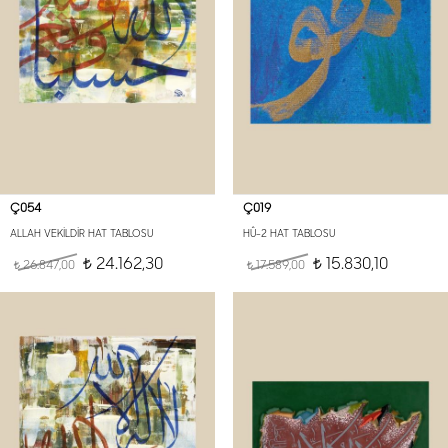
Ç054
Ç019
ALLAH VEKİLDİR HAT TABLOSU
HÛ-2 HAT TABLOSU
24.162,30
15.830,10
26.847,00
t
17.589,00
t
t
t