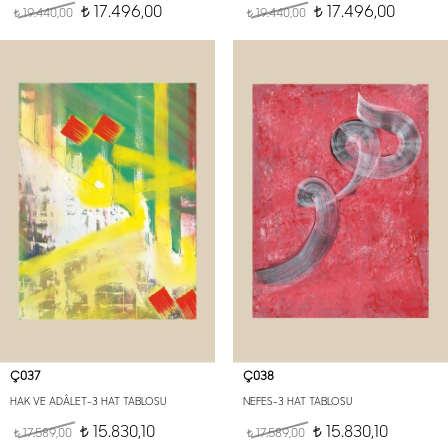
17.496,00
17.496,00
19.440,00
t
19.440,00
t
t
t
Ç037
Ç038
HAK VE ADÂLET-3 HAT TABLOSU
NEFES-3 HAT TABLOSU
15.830,10
15.830,10
17.589,00
t
17.589,00
t
t
t