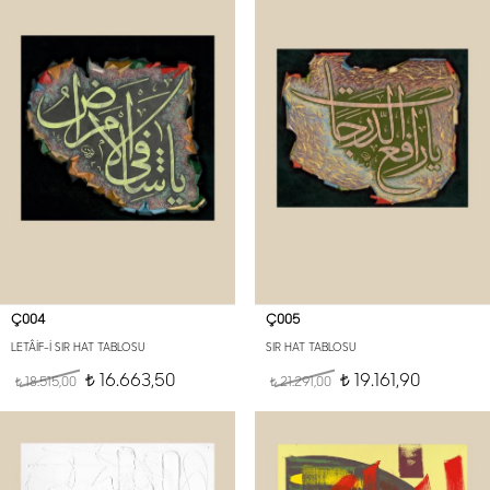
Ç004
Ç005
LETÂİF-İ SIR HAT TABLOSU
SIR HAT TABLOSU
16.663,50
19.161,90
18.515,00
t
21.291,00
t
t
t