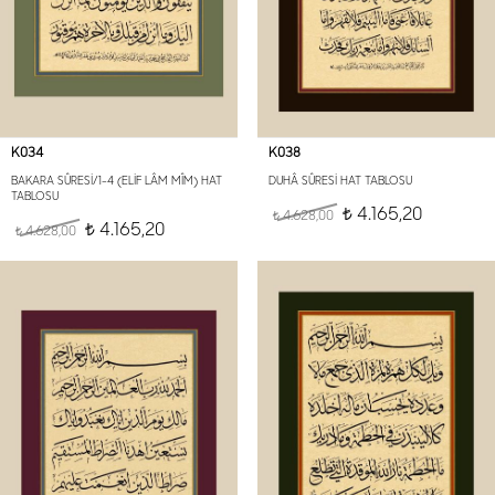
K034
K038
BAKARA SÛRESİ/1-4 (ELİF LÂM MÎM) HAT
DUHÂ SÛRESİ HAT TABLOSU
TABLOSU
4.165,20
4.628,00
t
t
4.165,20
4.628,00
t
t