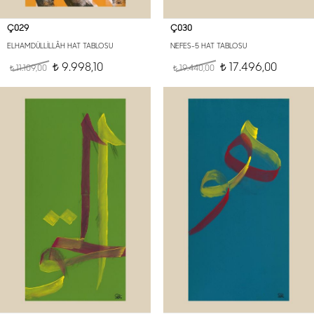
Ç029
Ç030
ELHAMDÜLLİLLÂH HAT TABLOSU
NEFES-5 HAT TABLOSU
9.998,10
17.496,00
11.109,00
t
19.440,00
t
t
t