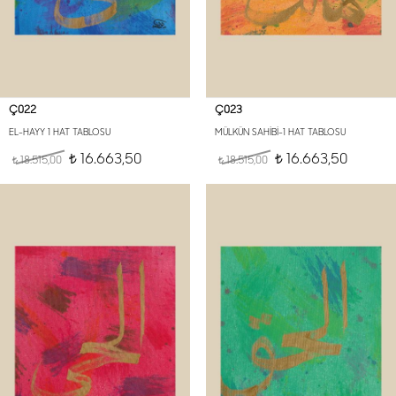
Ç022
Ç023
EL-HAYY 1 HAT TABLOSU
MÜLKÜN SAHİBİ-1 HAT TABLOSU
16.663,50
16.663,50
18.515,00
t
18.515,00
t
t
t