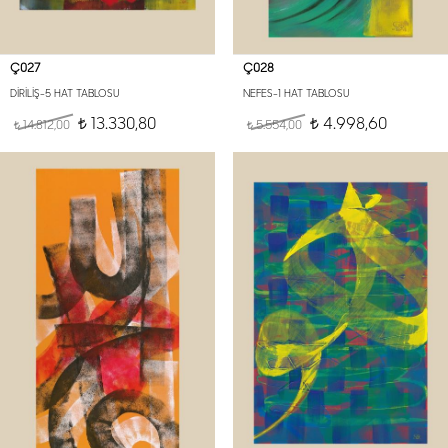
Ç027
Ç028
DİRİLİŞ-5 HAT TABLOSU
NEFES-1 HAT TABLOSU
13.330,80
4.998,60
14.812,00
t
5.554,00
t
t
t