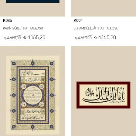
K036
K004
KADİR SÛRESİ HAT TABLOSU
ELHAMDÜLİLLÂH HAT TABLOSU
4.165,20
4.165,20
4.628,00
t
4.628,00
t
t
t