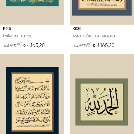
K015
K035
İCBÂR HAT TABLOSU
İNŞİRAH SÛRESİ HAT TABLOSU
4.165,20
4.165,20
4.628,00
t
4.628,00
t
t
t