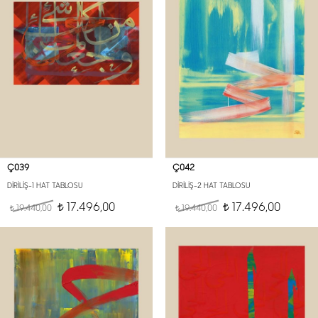
Ç039
Ç042
DİRİLİŞ-1 HAT TABLOSU
DİRİLİŞ-2 HAT TABLOSU
17.496,00
17.496,00
19.440,00
t
19.440,00
t
t
t