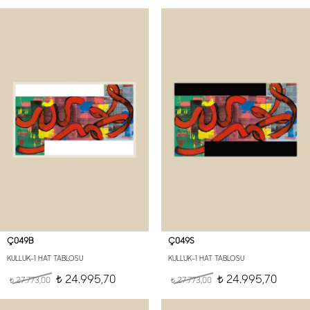
Ç049B
Ç049S
KULLUK-1 HAT TABLOSU
KULLUK-1 HAT TABLOSU
24.995,70
24.995,70
27.773,00
t
27.773,00
t
t
t