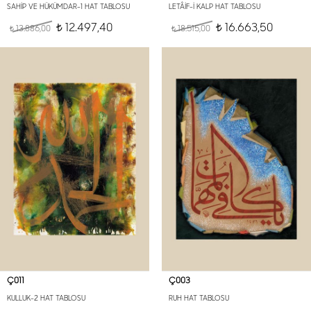
SAHİP VE HÜKÜMDAR-1 HAT TABLOSU
LETÂİF-İ KALP HAT TABLOSU
12.497,40
16.663,50
13.886,00
t
18.515,00
t
t
t
Ç011
Ç003
KULLUK-2 HAT TABLOSU
RUH HAT TABLOSU