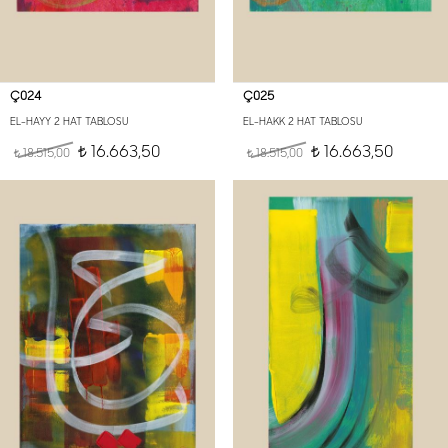
Ç024
Ç025
EL-HAYY 2 HAT TABLOSU
EL-HAKK 2 HAT TABLOSU
16.663,50
16.663,50
18.515,00
t
18.515,00
t
t
t