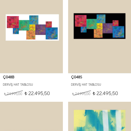
Ç048B
Ç048S
DERVİŞ HAT TABLOSU
DERVİŞ HAT TABLOSU
22.495,50
22.495,50
24.995,00
t
24.995,00
t
t
t