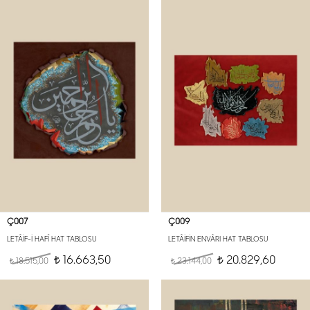
Ç007
Ç009
LETÂİF-İ HAFÎ HAT TABLOSU
LETÂİFİN ENVÂRI HAT TABLOSU
16.663,50
20.829,60
18.515,00
t
23.144,00
t
t
t