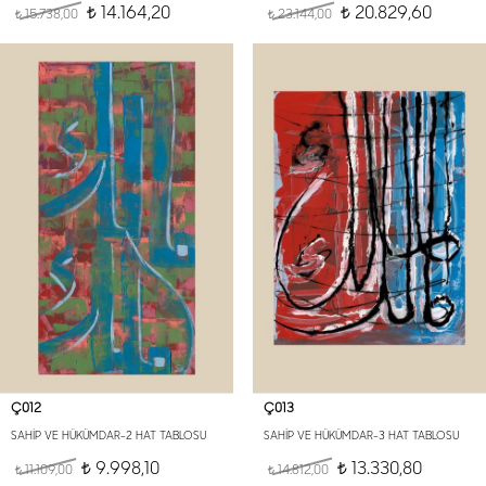
14.164,20
20.829,60
15.738,00
t
23.144,00
t
t
t
Ç012
Ç013
SAHİP VE HÜKÜMDAR-2 HAT TABLOSU
SAHİP VE HÜKÜMDAR-3 HAT TABLOSU
9.998,10
13.330,80
11.109,00
t
14.812,00
t
t
t