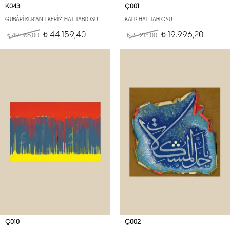
K043
Ç001
GUBÂRÎ KUR'ÂN-I KERÎM HAT TABLOSU
KALP HAT TABLOSU
44.159,40
19.996,20
49.066,00
t
22.218,00
t
t
t
Ç010
Ç002