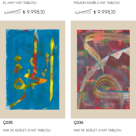
EL-HAYY HAT TABLOSU
MÜLKÜN SAHİBİ-2 HAT TABLOSU
9.998,10
9.998,10
11.109,00
t
11.109,00
t
t
t
Ç035
Ç036
HAK VE ADÂLET-5 HAT TABLOSU
HAK VE ADÂLET-4 HAT TABLOSU