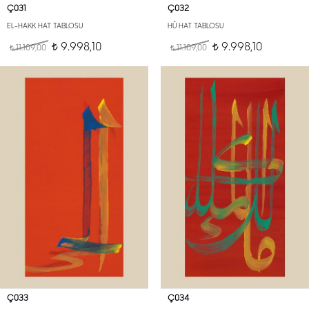
Ç031
Ç032
EL-HAKK HAT TABLOSU
HÛ HAT TABLOSU
9.998,10
9.998,10
11.109,00
t
11.109,00
t
t
t
Ç033
Ç034