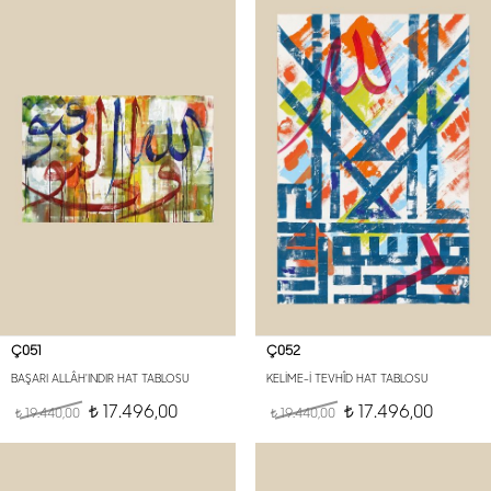
Ç051
Ç052
BAŞARI ALLÂH'INDIR HAT TABLOSU
KELİME-İ TEVHÎD HAT TABLOSU
17.496,00
17.496,00
19.440,00
t
19.440,00
t
t
t