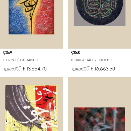
Ç069
Ç060
EDEP YÂ HÛ HAT TABLOSU
FETHU'L-LEYÂL HAT TABLOSU
13.664,70
16.663,50
15.183,00
t
18.515,00
t
t
t