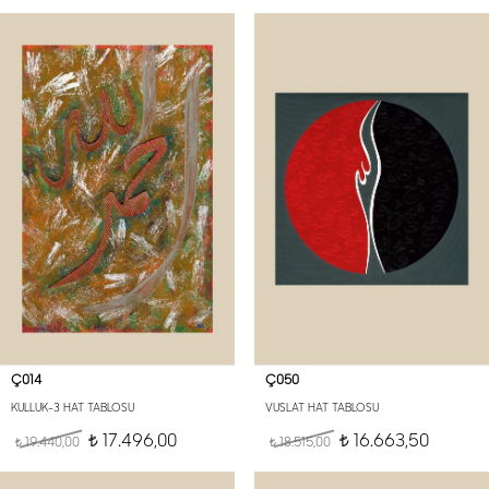
Ç014
Ç050
KULLUK-3 HAT TABLOSU
VUSLAT HAT TABLOSU
17.496,00
16.663,50
19.440,00
t
18.515,00
t
t
t