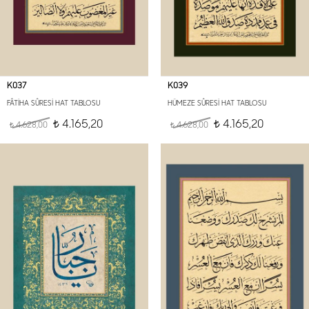
K037
K039
FÂTİHA SÛRESİ HAT TABLOSU
HÜMEZE SÛRESİ HAT TABLOSU
4.165,20
4.165,20
4.628,00
t
4.628,00
t
t
t