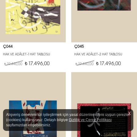
Ç044
Ç045
HAK VE ADÂLET-1 HAT TABLOSU
HAK VE ADÂLET-2 HAT TABLOSU
17.496,00
17.496,00
19.440,00
t
19.440,00
t
t
t
X
Alışveriş deneyiminizi iyileştirmek için yasal düzenlemelere uygun çerezler
(cookies) kullanıyoruz. Detaylı bilgiye
Gizlilik ve Çerez Politikası
sayfamızdan erişebilirsiniz.