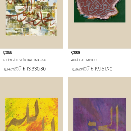
Ç055
Ç008
KELİME-İ TEVHÎD HAT TABLOSU
AHFÂ HAT TABLOSU
13.330,80
19.161,90
14.812,00
t
21.291,00
t
t
t