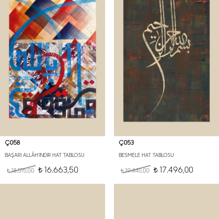
Ç058
Ç053
BAŞARI ALLÂH'INDIR HAT TABLOSU
BESMELE HAT TABLOSU
16.663,50
17.496,00
18.515,00
t
19.440,00
t
t
t