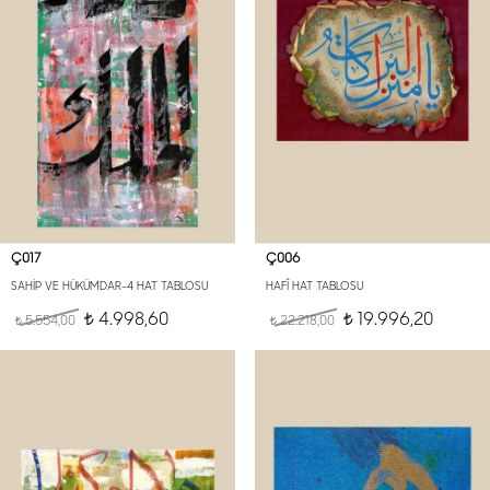
Ç017
Ç006
SAHİP VE HÜKÜMDAR-4 HAT TABLOSU
HAFÎ HAT TABLOSU
4.998,60
19.996,20
5.554,00
t
22.218,00
t
t
t