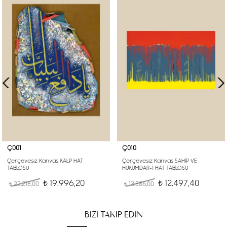
Ç001
Ç010
Çerçevesiz Kanvas KALP HAT
Çerçevesiz Kanvas SAHİP VE
TABLOSU
HÜKÜMDAR-1 HAT TABLOSU
19.996,20
12.497,40
22.218,00
t
13.886,00
t
t
t
BİZİ TAKİP EDİN