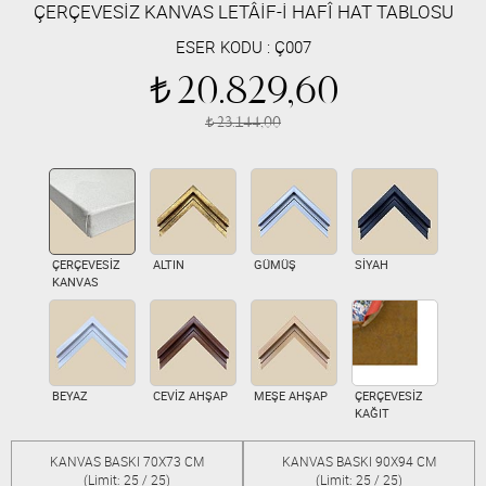
ÇERÇEVESİZ KANVAS LETÂİF-İ HAFÎ HAT TABLOSU
ESER KODU :
Ç007
20.829,60
t
23.144,00
t
ÇERÇEVESİZ
ALTIN
GÜMÜŞ
SİYAH
KANVAS
BEYAZ
CEVİZ AHŞAP
MEŞE AHŞAP
ÇERÇEVESİZ
KAĞIT
KANVAS BASKI 70X73 CM
KANVAS BASKI 90X94 CM
(Limit: 25 / 25)
(Limit: 25 / 25)