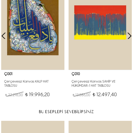
Ç001
Ç010
Çerçevesiz Kanvas KALP HAT
Çerçevesiz Kanvas SAHİP VE
TABLOSU
HÜKÜMDAR-1 HAT TABLOSU
19.996,20
12.497,40
22.218,00
t
13.886,00
t
t
t
BU ESERLERİ SEVEBİLİRSİNİZ