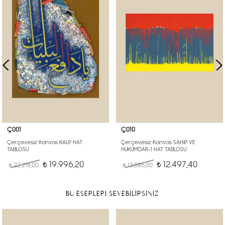
Ç001
Ç010
Çerçevesiz Kanvas KALP HAT
Çerçevesiz Kanvas SAHİP VE
TABLOSU
HÜKÜMDAR-1 HAT TABLOSU
19.996,20
12.497,40
22.218,00
t
13.886,00
t
t
t
BU ESERLERİ SEVEBİLİRSİNİZ