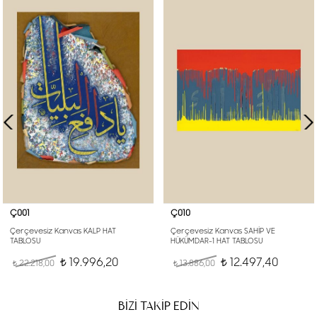
Ç001
Ç010
Çerçevesiz Kanvas KALP HAT
Çerçevesiz Kanvas SAHİP VE
TABLOSU
HÜKÜMDAR-1 HAT TABLOSU
19.996,20
12.497,40
22.218,00
t
13.886,00
t
t
t
BİZİ TAKİP EDİN