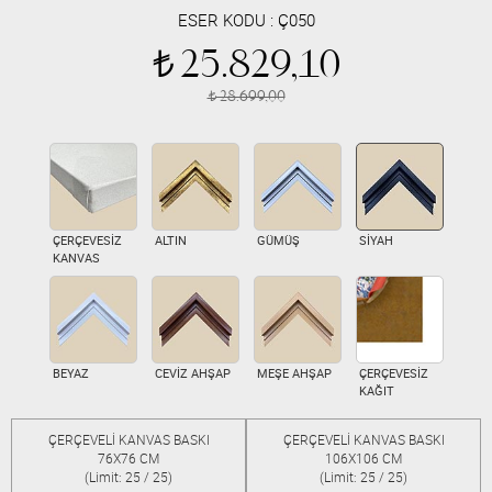
ESER KODU :
Ç050
25.829,10
t
28.699,00
t
ÇERÇEVESİZ
ALTIN
GÜMÜŞ
SİYAH
KANVAS
BEYAZ
CEVİZ AHŞAP
MEŞE AHŞAP
ÇERÇEVESİZ
KAĞIT
ÇERÇEVELİ KANVAS BASKI
ÇERÇEVELİ KANVAS BASKI
76X76 CM
106X106 CM
(Limit: 25 / 25)
(Limit: 25 / 25)