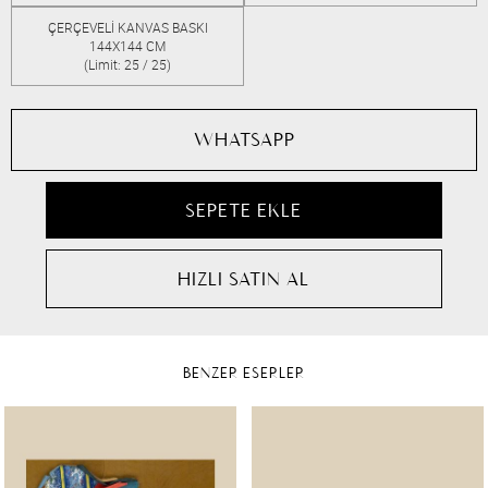
ÇERÇEVELİ KANVAS BASKI
144X144 CM
(Limit: 25 / 25)
WHATSAPP
BENZER ESERLER