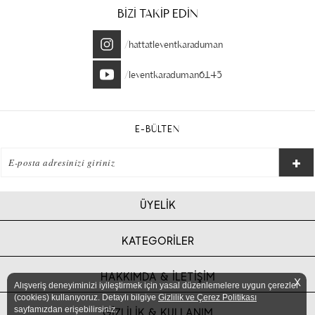
BİZİ TAKİP EDİN
/hattatleventkaraduman
/leventkaraduman6145
E-BÜLTEN
ÜYELİK
KATEGORİLER
HAKKIMDA & İLETİŞİM
X
Alışveriş deneyiminizi iyileştirmek için yasal düzenlemelere uygun çerezler
(cookies) kullanıyoruz. Detaylı bilgiye
Gizlilik ve Çerez Politikası
sayfamızdan erişebilirsiniz.
GİZLİLİK & KULLANIM