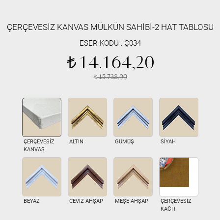
ÇERÇEVESİZ KANVAS MÜLKÜN SAHİBİ-2 HAT TABLOSU
ESER KODU :
Ç034
14.164,20
t
15.738,00
t
ÇERÇEVESİZ
ALTIN
GÜMÜŞ
SİYAH
KANVAS
BEYAZ
CEVİZ AHŞAP
MEŞE AHŞAP
ÇERÇEVESİZ
KAĞIT