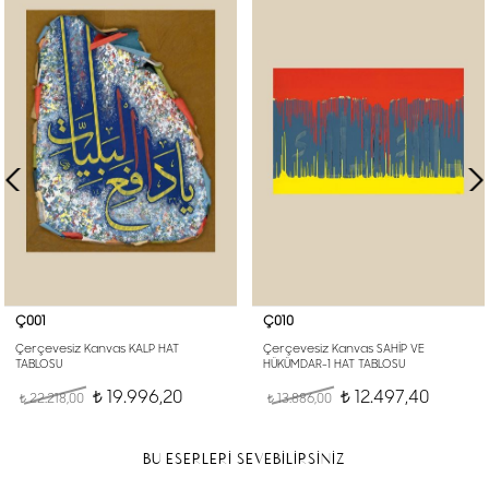
Ç001
Ç010
Çerçevesiz Kanvas KALP HAT
Çerçevesiz Kanvas SAHİP VE
TABLOSU
HÜKÜMDAR-1 HAT TABLOSU
19.996,20
12.497,40
22.218,00
t
13.886,00
t
t
t
BU ESERLERİ SEVEBİLİRSİNİZ