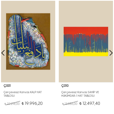
Ç001
Ç010
Çerçevesiz Kanvas KALP HAT
Çerçevesiz Kanvas SAHİP VE
TABLOSU
HÜKÜMDAR-1 HAT TABLOSU
19.996,20
12.497,40
22.218,00
t
13.886,00
t
t
t