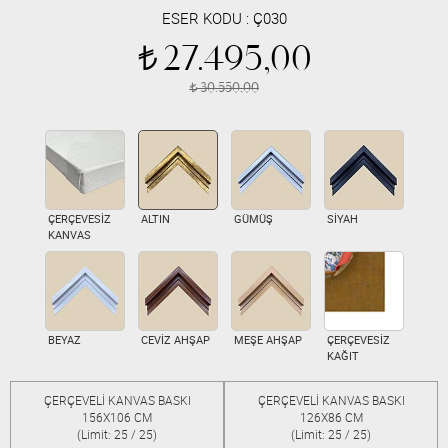
ESER KODU :
Ç030
27.495,00
t
30.550,00
t
ÇERÇEVESİZ
ALTIN
GÜMÜŞ
SİYAH
KANVAS
BEYAZ
CEVİZ AHŞAP
MEŞE AHŞAP
ÇERÇEVESİZ
KAĞIT
ÇERÇEVELİ KANVAS BASKI
ÇERÇEVELİ KANVAS BASKI
156X106 CM
126X86 CM
(Limit: 25 / 25)
(Limit: 25 / 25)