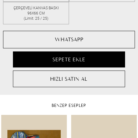
ÇERÇEVELİ KANVAS BASKI
96X66 CM
(Limit: 25 / 25)
WHATSAPP
BENZER ESERLER