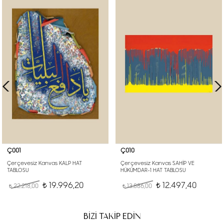
Ç001
Ç010
Çerçevesiz Kanvas KALP HAT
Çerçevesiz Kanvas SAHİP VE
TABLOSU
HÜKÜMDAR-1 HAT TABLOSU
19.996,20
12.497,40
22.218,00
t
13.886,00
t
t
t
BİZİ TAKİP EDİN