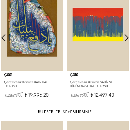
Ç001
Ç010
Çerçevesiz Kanvas KALP HAT
Çerçevesiz Kanvas SAHİP VE
TABLOSU
HÜKÜMDAR-1 HAT TABLOSU
19.996,20
12.497,40
22.218,00
t
13.886,00
t
t
t
BU ESERLERİ SEVEBİLİRSİNİZ