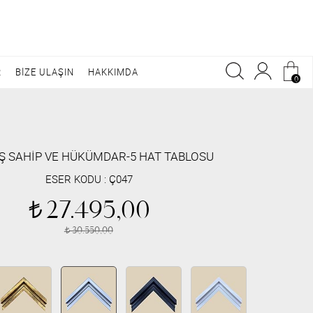
R
BİZE ULAŞIN
HAKKIMDA
0
 SAHİP VE HÜKÜMDAR-5 HAT TABLOSU
ESER KODU :
Ç047
27.495,00
t
30.550,00
t