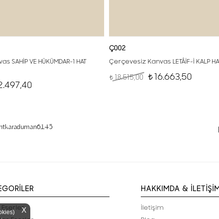
Ç002
as SAHİP VE HÜKÜMDAR-1 HAT
Çerçevesiz Kanvas LETÂİF-İ KALP H
16.663,50
18.515,00
t
t
2.497,40
entkaraduman6145
EGORİLER
HAKKIMDA & İLETİŞİ
 Eserler
İletişim
X
okies)