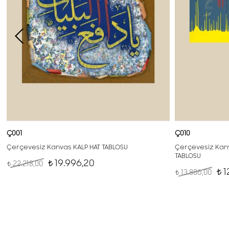
Ç001
Ç010
Çerçevesiz Kanvas KALP HAT TABLOSU
Çerçevesiz Kanv
TABLOSU
19.996,20
22.218,00
t
t
1
13.886,00
t
t