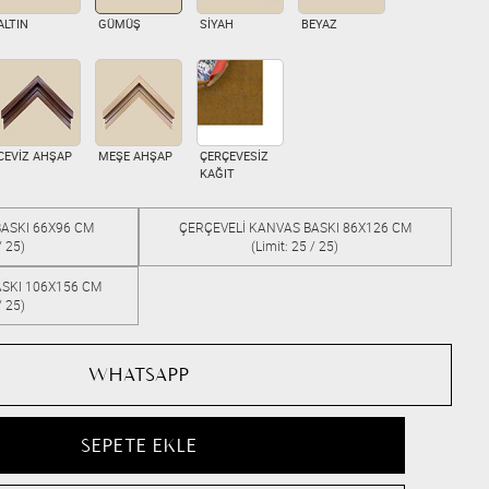
ALTIN
GÜMÜŞ
SİYAH
BEYAZ
CEVİZ AHŞAP
MEŞE AHŞAP
ÇERÇEVESİZ
KAĞIT
ASKI 66X96 CM
ÇERÇEVELİ KANVAS BASKI 86X126 CM
/ 25)
(Limit: 25 / 25)
SKI 106X156 CM
/ 25)
WHATSAPP