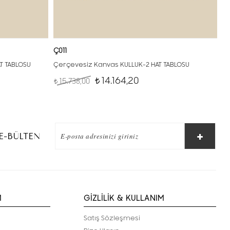
Ç011
AT TABLOSU
Çerçevesiz Kanvas KULLUK-2 HAT TABLOSU
14.164,20
15.738,00
t
t
E-BÜLTEN
M
GİZLİLİK & KULLANIM
Satış Sözleşmesi