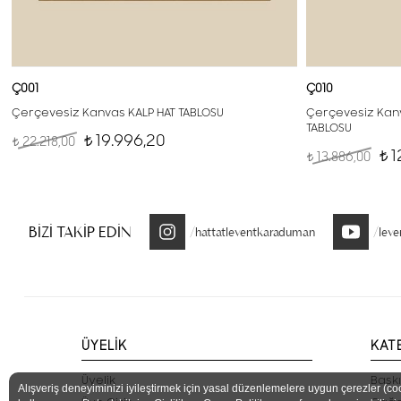
Ç001
Ç010
Çerçevesiz Kanvas KALP HAT TABLOSU
Çerçevesiz Kanv
TABLOSU
19.996,20
22.218,00
t
t
1
13.886,00
t
t
BİZİ TAKİP EDİN
/hattatleventkaraduman
/lev
ÜYELİK
KAT
Üyelik
Baskı
Alışveriş deneyiminizi iyileştirmek için yasal düzenlemelere uygun çerezler (co