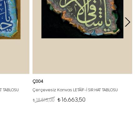
Ç004
AT TABLOSU
Çerçevesiz Kanvas LETÂİF-İ SIR HAT TABLOSU
16.663,50
18.515,00
t
t