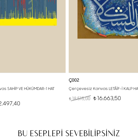
Ç002
as SAHİP VE HÜKÜMDAR-1 HAT
Çerçevesiz Kanvas LETÂİF-İ KALP H
16.663,50
18.515,00
t
t
2.497,40
BU ESERLERİ SEVEBİLİRSİNİZ