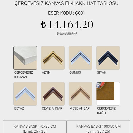
ÇERÇEVESİZ KANVAS EL-HAKK HAT TABLOSU
ESER KODU :
Ç031
14.164,20
t
15.738,00
t
ÇERÇEVESİZ
ALTIN
GÜMÜŞ
SİYAH
KANVAS
BEYAZ
CEVİZ AHŞAP
MEŞE AHŞAP
ÇERÇEVESİZ
KAĞIT
KANVAS BASKI 70X35 CM
KANVAS BASKI 100X50 CM
(Limit: 25 / 25)
(Limit: 25 / 25)