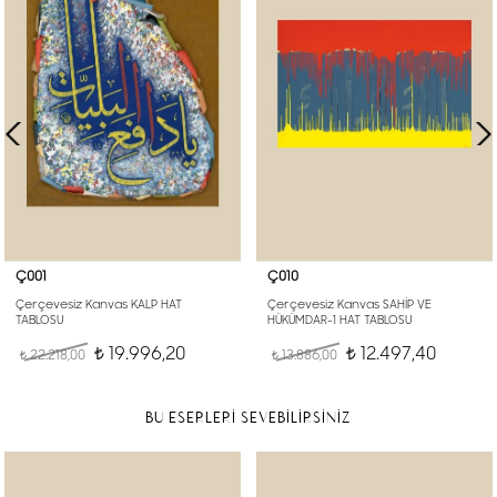
Ç001
Ç010
Çerçevesiz Kanvas KALP HAT
Çerçevesiz Kanvas SAHİP VE
TABLOSU
HÜKÜMDAR-1 HAT TABLOSU
19.996,20
12.497,40
22.218,00
t
13.886,00
t
t
t
BU ESERLERİ SEVEBİLİRSİNİZ