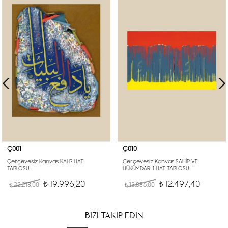
Ç001
Ç010
Çerçevesiz Kanvas KALP HAT
Çerçevesiz Kanvas SAHİP VE
TABLOSU
HÜKÜMDAR-1 HAT TABLOSU
19.996,20
12.497,40
22.218,00
t
13.886,00
t
t
t
BİZİ TAKİP EDİN