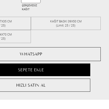
ÇERÇEVESİZ
KAĞIT
27X35 CM
KAĞIT BASKI 39X50 CM
/ 25)
(Limit: 25 / 25)
54X70 CM
/ 25)
WHATSAPP