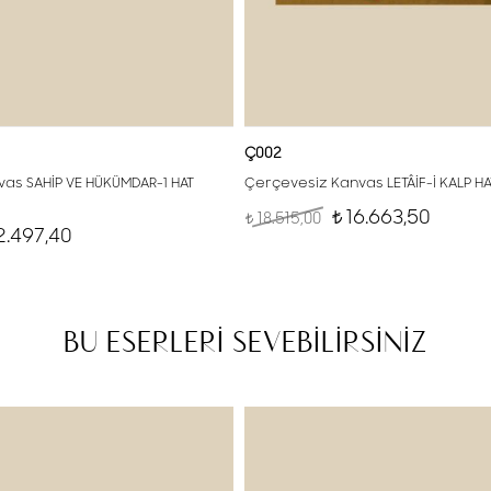
Ç002
as SAHİP VE HÜKÜMDAR-1 HAT
Çerçevesiz Kanvas LETÂİF-İ KALP H
16.663,50
18.515,00
t
t
2.497,40
BU ESERLERİ SEVEBİLİRSİNİZ