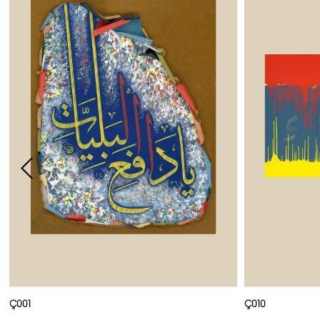
Ç001
Ç010