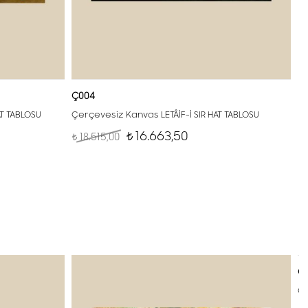
Ç004
AT TABLOSU
Çerçevesiz Kanvas LETÂİF-İ SIR HAT TABLOSU
16.663,50
18.515,00
t
t
Ç
Çe