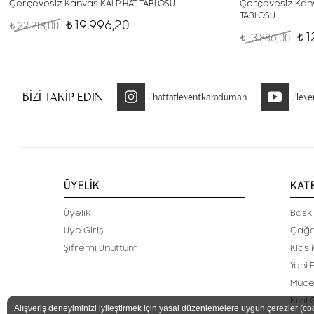
Çerçevesiz Kanvas KALP HAT TABLOSU
Çerçevesiz Kanv
TABLOSU
19.996,20
22.218,00
t
t
1
13.886,00
t
t
BİZİ TAKİP EDİN
/hattatleventkaraduman
/lev
ÜYELİK
KAT
Üyelik
Baskı
Üye Giriş
Çağd
Şifremi Unuttum
Klasi
Yeni 
Müce
Kızıl
Alışveriş deneyiminizi iyileştirmek için yasal düzenlemelere uygun çerezler (co