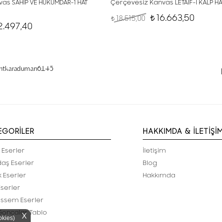
as SAHİP VE HÜKÜMDAR-1 HAT
Çerçevesiz Kanvas LETÂİF-İ KALP H
16.663,50
18.515,00
t
t
2.497,40
entkaraduman6145
EGORİLER
HAKKIMDA & İLETİŞİ
 Eserler
İletişim
aş Eserler
Blog
k Eserler
Hakkımda
Eserler
ssem Eserler
 Goncalar Tablo
X
okies)