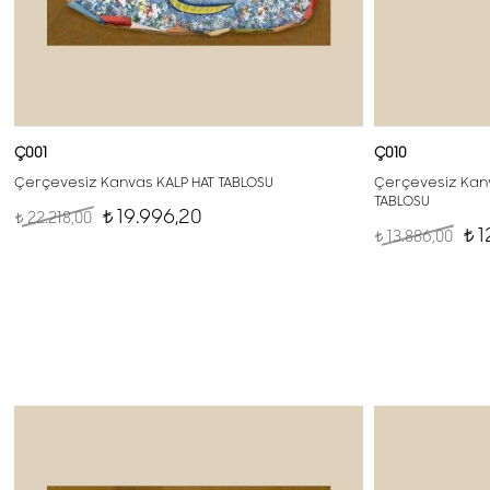
Ç001
Ç010
Çerçevesiz Kanvas KALP HAT TABLOSU
Çerçevesiz Kanv
TABLOSU
19.996,20
22.218,00
t
t
1
13.886,00
t
t