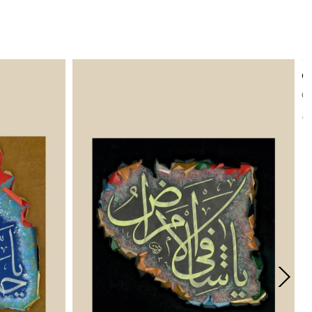
Ç
Çe
t