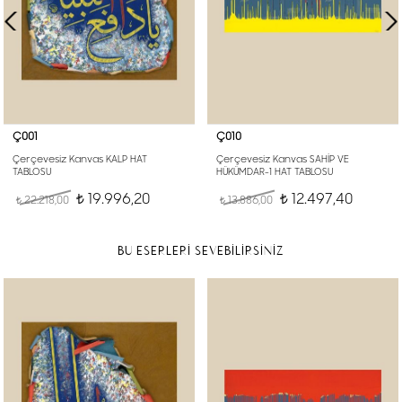
Ç001
Ç010
Çerçevesiz Kanvas KALP HAT
Çerçevesiz Kanvas SAHİP VE
TABLOSU
HÜKÜMDAR-1 HAT TABLOSU
19.996,20
12.497,40
22.218,00
t
13.886,00
t
t
t
BU ESERLERİ SEVEBİLİRSİNİZ