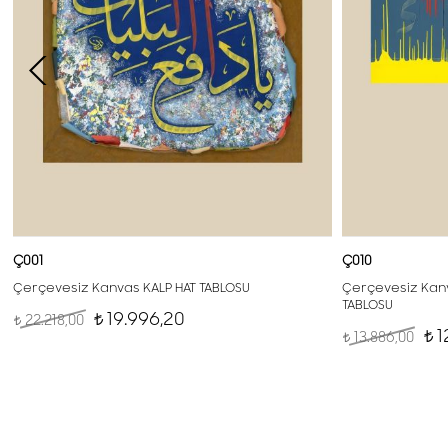
Ç001
Ç010
Çerçevesiz Kanvas KALP HAT TABLOSU
Çerçevesiz Kanv
TABLOSU
19.996,20
22.218,00
t
t
1
13.886,00
t
t