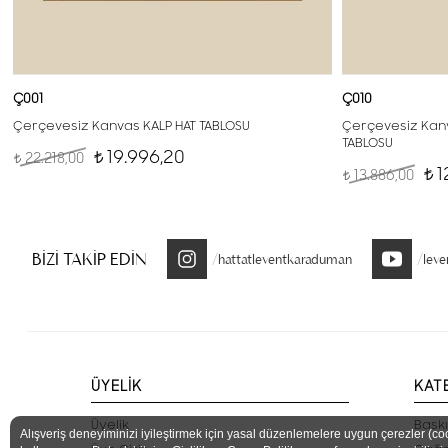
Ç001
Ç010
Çerçevesiz Kanvas KALP HAT TABLOSU
Çerçevesiz Kanv
TABLOSU
19.996,20
22.218,00
t
t
1
13.886,00
t
t
BİZİ TAKİP EDİN
/hattatleventkaraduman
/lev
ÜYELİK
KAT
Üyelik
Baskı
Alışveriş deneyiminizi iyileştirmek için yasal düzenlemelere uygun çerezler (co