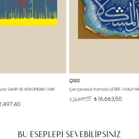
Ç002
as SAHİP VE HÜKÜMDAR-1 HAT
Çerçevesiz Kanvas LETÂİF-İ KALP H
16.663,50
18.515,00
t
t
2.497,40
BU ESERLERİ SEVEBİLİRSİNİZ