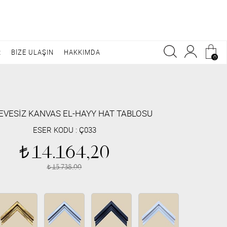
R
BİZE ULAŞIN
HAKKIMDA
0
EVESİZ KANVAS EL-HAYY HAT TABLOSU
ESER KODU :
Ç033
14.164,20
t
15.738,00
t