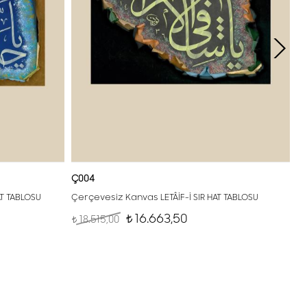
Ç004
AT TABLOSU
Çerçevesiz Kanvas LETÂİF-İ SIR HAT TABLOSU
16.663,50
18.515,00
t
t