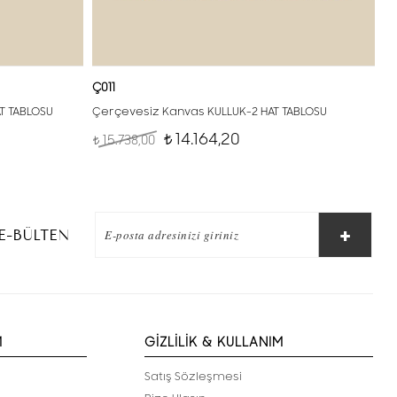
Ç011
AT TABLOSU
Çerçevesiz Kanvas KULLUK-2 HAT TABLOSU
14.164,20
15.738,00
t
t
E-BÜLTEN
M
GİZLİLİK & KULLANIM
Satış Sözleşmesi