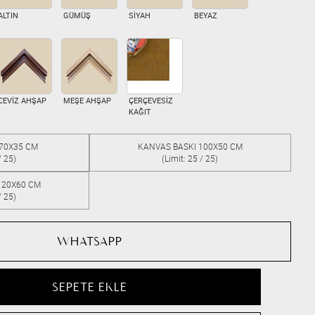
ALTIN
GÜMÜŞ
SİYAH
BEYAZ
CEVİZ AHŞAP
MEŞE AHŞAP
ÇERÇEVESİZ
KAĞIT
 70X35 CM
KANVAS BASKI 100X50 CM
/ 25)
(Limit: 25 / 25)
120X60 CM
/ 25)
WHATSAPP