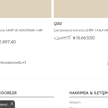
Ç002
as SAHİP VE HÜKÜMDAR-1 HAT
Çerçevesiz Kanvas LETÂİF-İ KALP H
16.663,50
18.515,00
t
t
2.497,40
entkaraduman6145
EGORİLER
HAKKIMDA & İLETİŞİ
 Eserler
İletişim
X
okies)