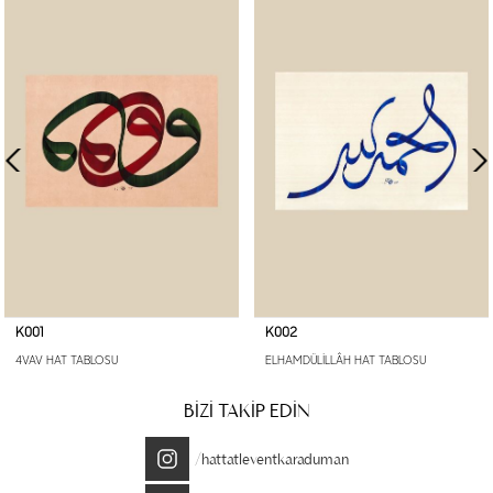
K001
K002
4VAV HAT TABLOSU
ELHAMDÜLİLLÂH HAT TABLOSU
BİZİ TAKİP EDİN
/hattatleventkaraduman