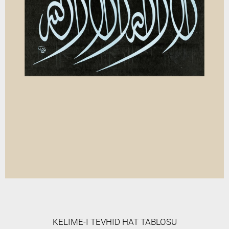
KELİME-İ TEVHİD HAT TABLOSU