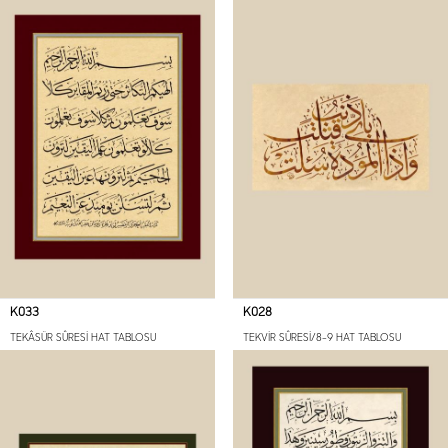
K033
K028
TEKÂSÜR SÛRESİ HAT TABLOSU
TEKVİR SÛRESİ/8-9 HAT TABLOSU