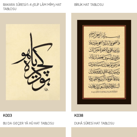
BAKARA SÛRESİ/1-4 (ELİF LÂM MÎM) HAT
BİRLİK HAT TABLOSU
TABLOSU
K003
K038
BU DA GEÇER YÂ HÛ HAT TABLOSU
DUHÂ SÛRESİ HAT TABLOSU