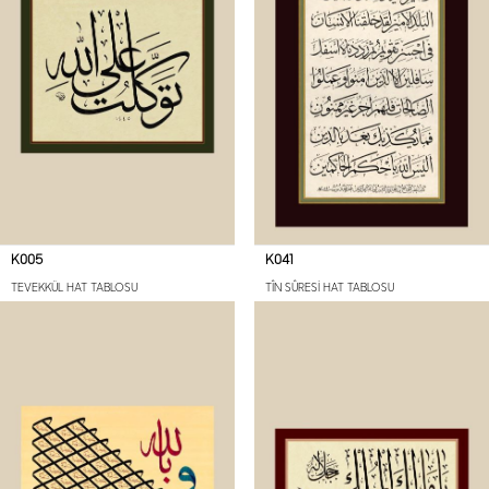
K005
K041
TEVEKKÜL HAT TABLOSU
TÎN SÛRESİ HAT TABLOSU