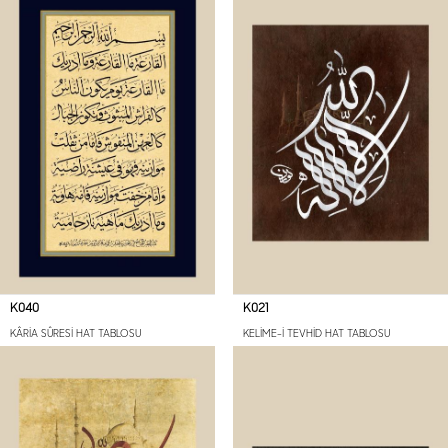
K040
K021
KÂRİA SÛRESİ HAT TABLOSU
KELİME-İ TEVHİD HAT TABLOSU