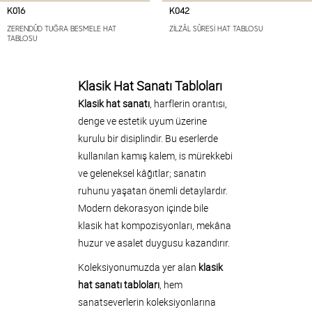
K016
K042
ZERENDÛD TUĞRA BESMELE HAT
ZİLZÂL SÛRESİ HAT TABLOSU
TABLOSU
Klasik Hat Sanatı Tabloları
Klasik hat sanatı
, harflerin orantısı,
denge ve estetik uyum üzerine
kurulu bir disiplindir. Bu eserlerde
kullanılan kamış kalem, is mürekkebi
ve geleneksel kâğıtlar; sanatın
ruhunu yaşatan önemli detaylardır.
Modern dekorasyon içinde bile
klasik hat kompozisyonları, mekâna
huzur ve asalet duygusu kazandırır.
Koleksiyonumuzda yer alan
klasik
hat sanatı tabloları
, hem
sanatseverlerin koleksiyonlarına