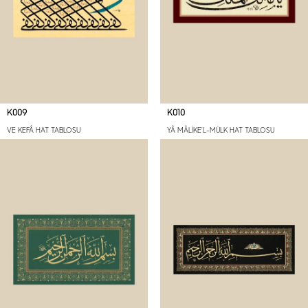
K009
K010
VE KEFÂ HAT TABLOSU
YÂ MÂLİKE'L-MÜLK HAT TABLOSU