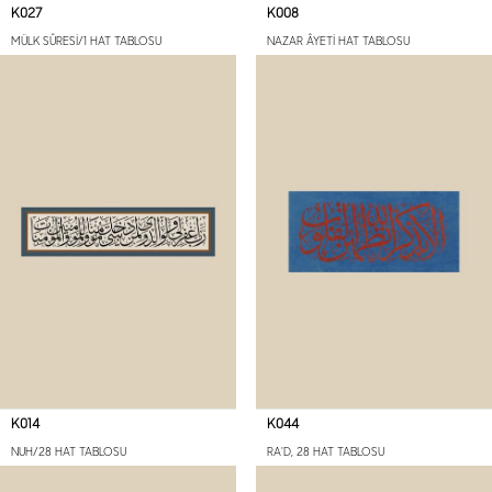
K027
K008
MÜLK SÛRESİ/1 HAT TABLOSU
NAZAR ÂYETİ HAT TABLOSU
K014
K044
NUH/28 HAT TABLOSU
RA'D, 28 HAT TABLOSU