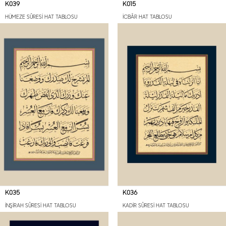
K039
K015
HÜMEZE SÛRESİ HAT TABLOSU
İCBÂR HAT TABLOSU
K035
K036
İNŞİRAH SÛRESİ HAT TABLOSU
KADİR SÛRESİ HAT TABLOSU