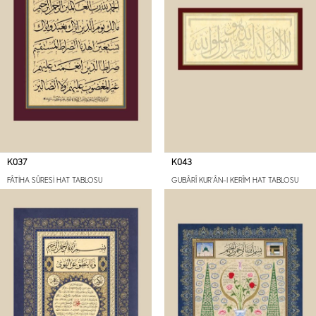
K037
K043
FÂTİHA SÛRESİ HAT TABLOSU
GUBÂRÎ KUR'ÂN-I KERÎM HAT TABLOSU