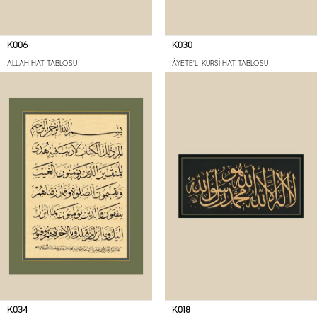
K006
K030
ALLAH HAT TABLOSU
ÂYETE'L-KÜRSÎ HAT TABLOSU
K034
K018