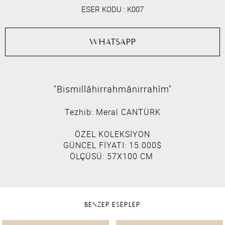
ESER KODU :
K007
WHATSAPP
"Bismillâhirrahmânirrahîm"
Tezhib: Meral CANTÜRK
ÖZEL KOLEKSİYON
GÜNCEL FİYATI: 15.000$
ÖLÇÜSÜ: 57X100 CM
BENZER ESERLER