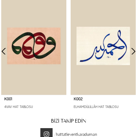
K001
K002
4VAV HAT TABLOSU
ELHAMDÜLİLLÂH HAT TABLOSU
BİZİ TAKİP EDİN
/hattatleventkaraduman