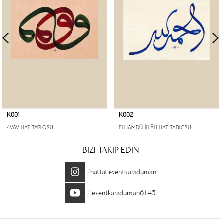
K001
K002
4VAV HAT TABLOSU
ELHAMDÜLİLLÂH HAT TABLOSU
BİZİ TAKİP EDİN
/hattatleventkaraduman
/leventkaraduman6145