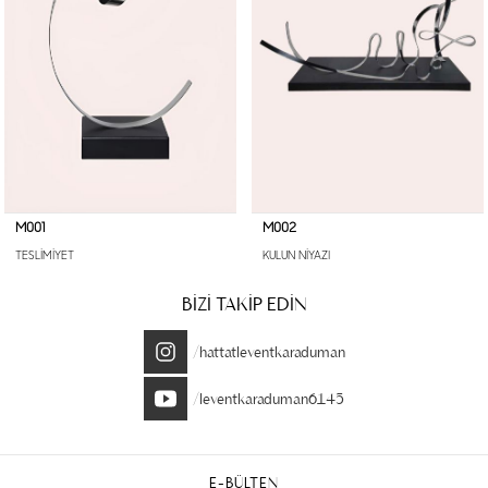
M001
M002
TESLİMİYET
KULUN NİYAZI
BİZİ TAKİP EDİN
/hattatleventkaraduman
/leventkaraduman6145
E-BÜLTEN