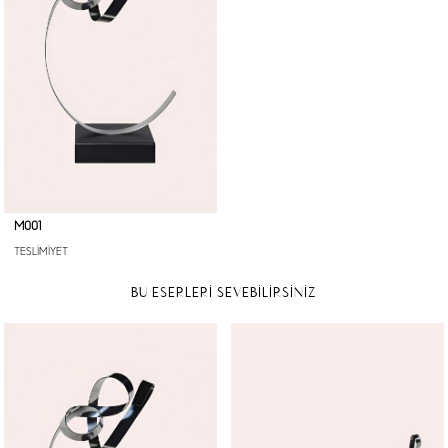
M001
TESLİMİYET
BU ESERLERİ SEVEBİLİRSİNİZ