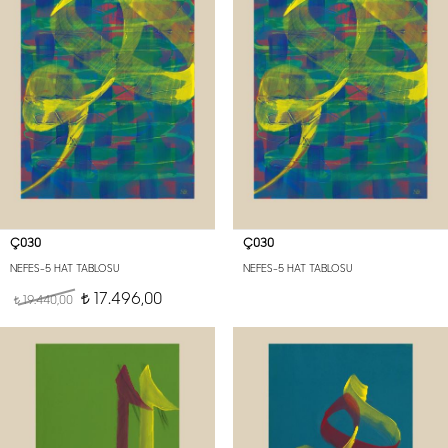
Ç030
Ç030
NEFES-5 HAT TABLOSU
NEFES-5 HAT TABLOSU
17.496,00
19.440,00
t
t