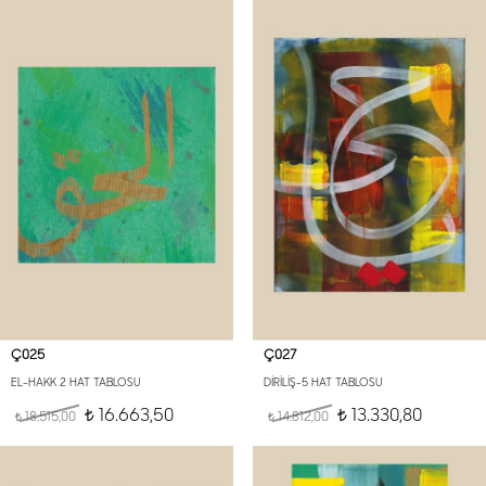
Ç025
Ç027
EL-HAKK 2 HAT TABLOSU
DİRİLİŞ-5 HAT TABLOSU
16.663,50
13.330,80
18.515,00
t
14.812,00
t
t
t