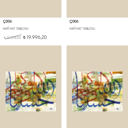
Ç006
Ç006
HAFÎ HAT TABLOSU
HAFÎ HAT TABLOSU
19.996,20
22.218,00
t
t