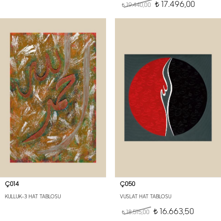
17.496,00
19.440,00
t
t
Ç014
Ç050
KULLUK-3 HAT TABLOSU
VUSLAT HAT TABLOSU
16.663,50
18.515,00
t
t