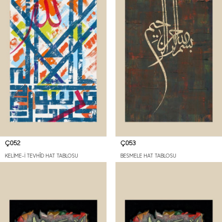
Ç052
Ç053
KELİME-İ TEVHÎD HAT TABLOSU
BESMELE HAT TABLOSU