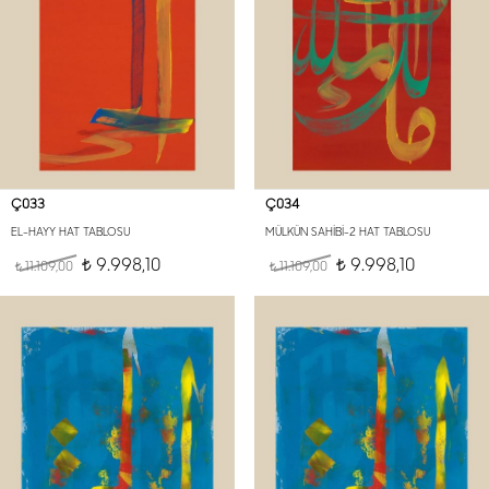
Ç033
Ç034
EL-HAYY HAT TABLOSU
MÜLKÜN SAHİBİ-2 HAT TABLOSU
9.998,10
9.998,10
11.109,00
t
11.109,00
t
t
t