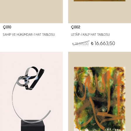
Ç010
Ç002
SAHİP VE HÜKÜMDAR-1 HAT TABLOSU
LETÂİF-İ KALP HAT TABLOSU
16.663,50
18.515,00
t
t