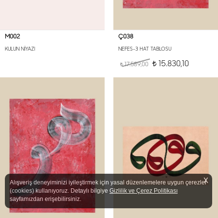
M002
Ç038
KULUN NİYAZI
NEFES-3 HAT TABLOSU
15.830,10
17.589,00
t
t
X
Alışveriş deneyiminizi iyileştirmek için yasal düzenlemelere uygun çerezler
(cookies) kullanıyoruz. Detaylı bilgiye
Gizlilik ve Çerez Politikası
sayfamızdan erişebilirsiniz.