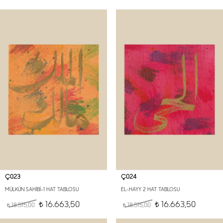
Ç023
Ç024
MÜLKÜN SAHİBİ-1 HAT TABLOSU
EL-HAYY 2 HAT TABLOSU
16.663,50
16.663,50
18.515,00
t
18.515,00
t
t
t