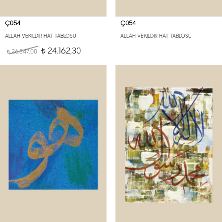
Ç054
Ç054
ALLAH VEKİLDİR HAT TABLOSU
ALLAH VEKİLDİR HAT TABLOSU
24.162,30
26.847,00
t
t