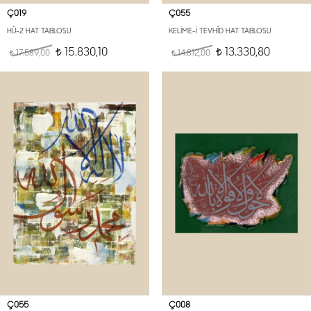
Ç019
Ç055
HÛ-2 HAT TABLOSU
KELİME-İ TEVHÎD HAT TABLOSU
15.830,10
13.330,80
17.589,00
t
14.812,00
t
t
t
Ç055
Ç008