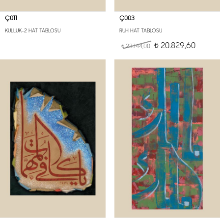
Ç011
Ç003
KULLUK-2 HAT TABLOSU
RUH HAT TABLOSU
20.829,60
23.144,00
t
t