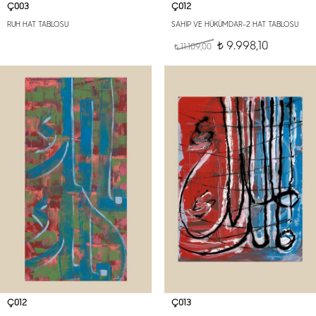
Ç003
Ç012
RUH HAT TABLOSU
SAHİP VE HÜKÜMDAR-2 HAT TABLOSU
9.998,10
11.109,00
t
t
Ç012
Ç013