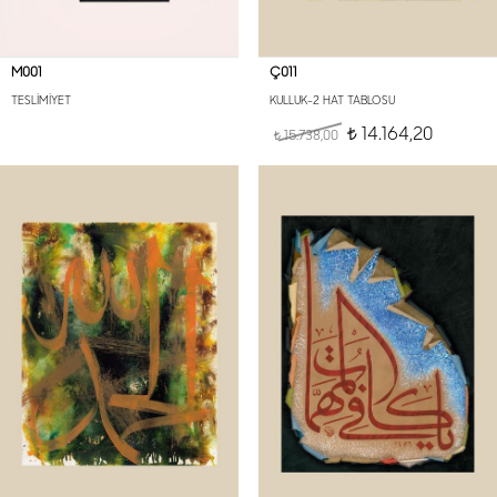
M001
Ç011
TESLİMİYET
KULLUK-2 HAT TABLOSU
14.164,20
15.738,00
t
t