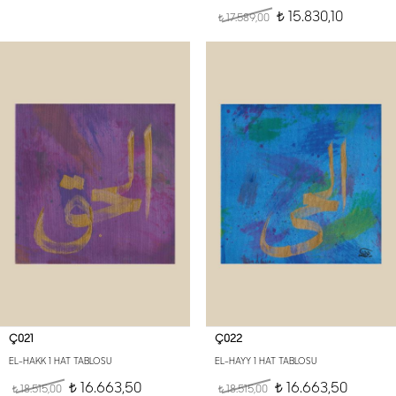
15.830,10
17.589,00
t
t
Ç021
Ç022
EL-HAKK 1 HAT TABLOSU
EL-HAYY 1 HAT TABLOSU
16.663,50
16.663,50
18.515,00
t
18.515,00
t
t
t