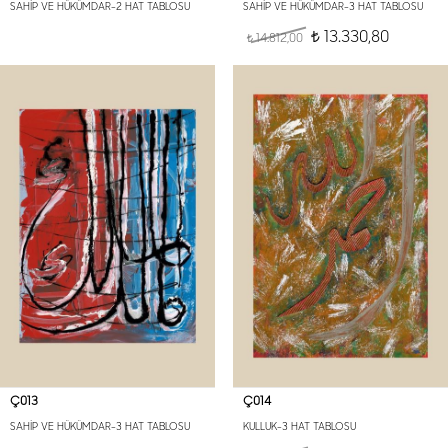
SAHİP VE HÜKÜMDAR-2 HAT TABLOSU
SAHİP VE HÜKÜMDAR-3 HAT TABLOSU
13.330,80
14.812,00
t
t
Ç013
Ç014
SAHİP VE HÜKÜMDAR-3 HAT TABLOSU
KULLUK-3 HAT TABLOSU