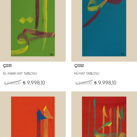
Ç031
Ç032
EL-HAKK HAT TABLOSU
HÛ HAT TABLOSU
9.998,10
9.998,10
11.109,00
t
11.109,00
t
t
t