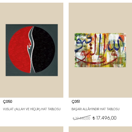
Ç050
Ç051
VUSLAT (ALLAH VE HİÇLİK) HAT TABLOSU
BAŞARI ALLÂH'INDIR HAT TABLOSU
17.496,00
19.440,00
t
t