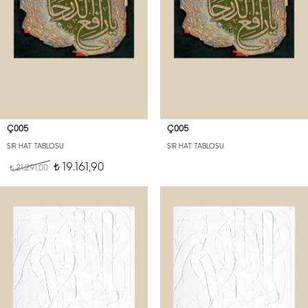
Ç005
Ç005
SIR HAT TABLOSU
SIR HAT TABLOSU
19.161,90
21.291,00
t
t