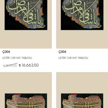
Ç004
Ç004
LETÂİF-İ SIR HAT TABLOSU
LETÂİF-İ SIR HAT TABLOSU
16.663,50
18.515,00
t
t