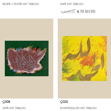
KELİME-İ TEVHÎD HAT TABLOSU
AHFÂ HAT TABLOSU
19.161,90
21.291,00
t
t
Ç008
Ç020
AHFÂ HAT TABLOSU
ELHAMDÜLİLLÂH HAT TABLOSU