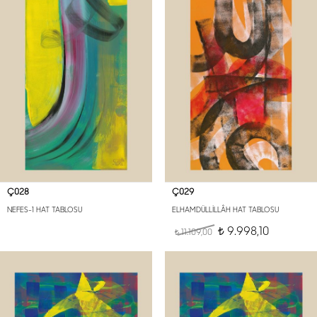
Ç028
Ç029
NEFES-1 HAT TABLOSU
ELHAMDÜLLİLLÂH HAT TABLOSU
9.998,10
11.109,00
t
t