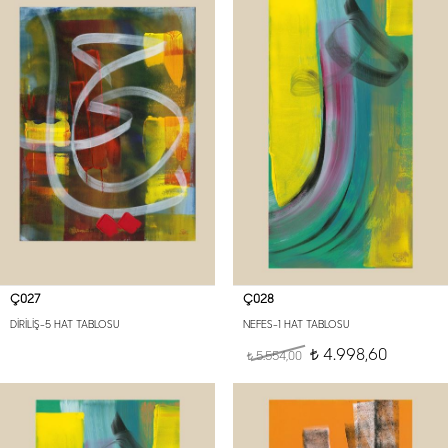
Ç027
Ç028
DİRİLİŞ-5 HAT TABLOSU
NEFES-1 HAT TABLOSU
4.998,60
5.554,00
t
t