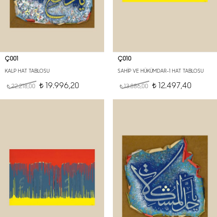
Ç001
Ç010
KALP HAT TABLOSU
SAHİP VE HÜKÜMDAR-1 HAT TABLOSU
19.996,20
12.497,40
22.218,00
t
13.886,00
t
t
t