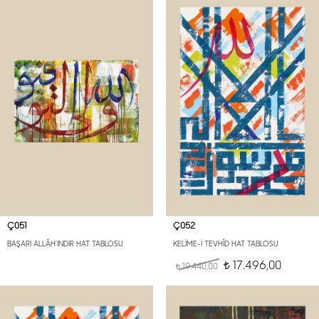
Ç051
Ç052
BAŞARI ALLÂH'INDIR HAT TABLOSU
KELİME-İ TEVHÎD HAT TABLOSU
17.496,00
19.440,00
t
t