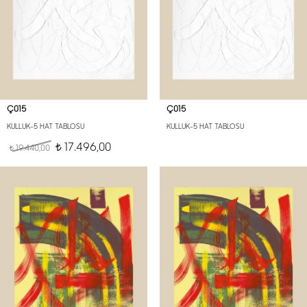
Ç015
Ç015
KULLUK-5 HAT TABLOSU
KULLUK-5 HAT TABLOSU
17.496,00
19.440,00
t
t