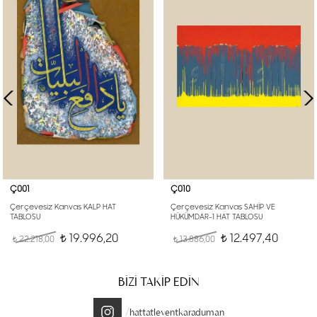
Ç001
Ç010
Çerçevesiz Kanvas KALP HAT
Çerçevesiz Kanvas SAHİP VE
TABLOSU
HÜKÜMDAR-1 HAT TABLOSU
19.996,20
12.497,40
22.218,00
t
13.886,00
t
t
t
BİZİ TAKİP EDİN
/hattatleventkaraduman