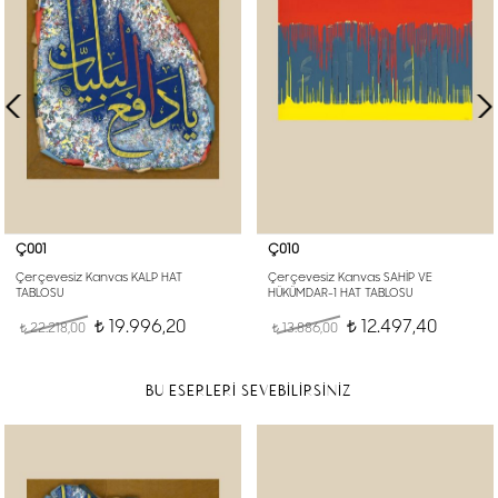
Ç001
Ç010
Çerçevesiz Kanvas KALP HAT
Çerçevesiz Kanvas SAHİP VE
TABLOSU
HÜKÜMDAR-1 HAT TABLOSU
19.996,20
12.497,40
22.218,00
t
13.886,00
t
t
t
BU ESERLERİ SEVEBİLİRSİNİZ