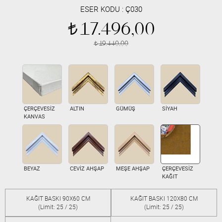
ESER KODU :
Ç030
17.496,00
t
19.440,00
t
ÇERÇEVESİZ
ALTIN
GÜMÜŞ
SİYAH
KANVAS
BEYAZ
CEVİZ AHŞAP
MEŞE AHŞAP
ÇERÇEVESİZ
KAĞIT
KAĞIT BASKI 90X60 CM
KAĞIT BASKI 120X80 CM
(Limit: 25 / 25)
(Limit: 25 / 25)