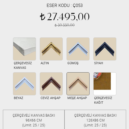
ESER KODU :
Ç053
27.495,00
t
30.550,00
t
ÇERÇEVESİZ
ALTIN
GÜMÜŞ
SİYAH
KANVAS
BEYAZ
CEVİZ AHŞAP
MEŞE AHŞAP
ÇERÇEVESİZ
KAĞIT
ÇERÇEVELİ KANVAS BASKI
ÇERÇEVELİ KANVAS BASKI
96X66 CM
126X86 CM
(Limit: 25 / 25)
(Limit: 25 / 25)