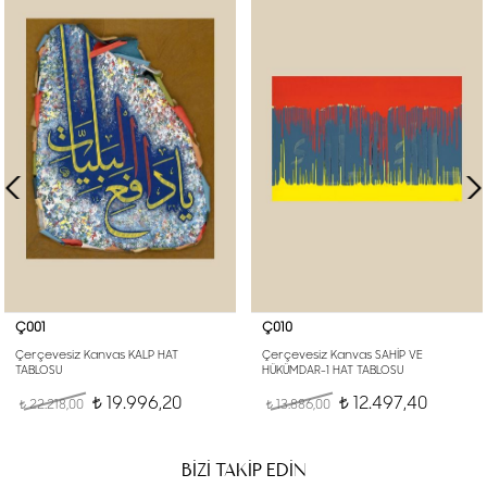
Ç001
Ç010
Çerçevesiz Kanvas KALP HAT
Çerçevesiz Kanvas SAHİP VE
TABLOSU
HÜKÜMDAR-1 HAT TABLOSU
19.996,20
12.497,40
22.218,00
t
13.886,00
t
t
t
BİZİ TAKİP EDİN