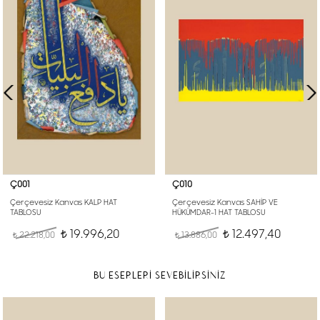
Ç001
Ç010
Çerçevesiz Kanvas KALP HAT
Çerçevesiz Kanvas SAHİP VE
TABLOSU
HÜKÜMDAR-1 HAT TABLOSU
19.996,20
12.497,40
22.218,00
t
13.886,00
t
t
t
BU ESERLERİ SEVEBİLİRSİNİZ