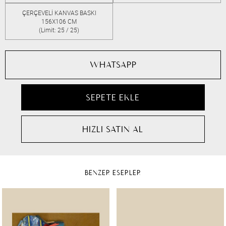
ÇERÇEVELİ KANVAS BASKI
156X106 CM
(Limit: 25 / 25)
WHATSAPP
BENZER ESERLER