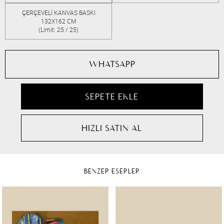
ÇERÇEVELİ KANVAS BASKI
132X162 CM
(Limit: 25 / 25)
WHATSAPP
BENZER ESERLER