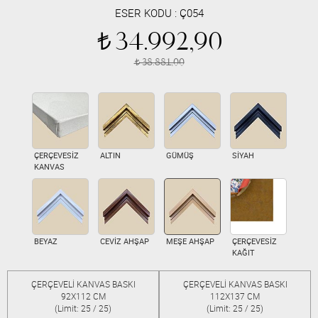
ESER KODU :
Ç054
34.992,90
t
38.881,00
t
ÇERÇEVESİZ
ALTIN
GÜMÜŞ
SİYAH
KANVAS
BEYAZ
CEVİZ AHŞAP
MEŞE AHŞAP
ÇERÇEVESİZ
KAĞIT
ÇERÇEVELİ KANVAS BASKI
ÇERÇEVELİ KANVAS BASKI
92X112 CM
112X137 CM
(Limit: 25 / 25)
(Limit: 25 / 25)