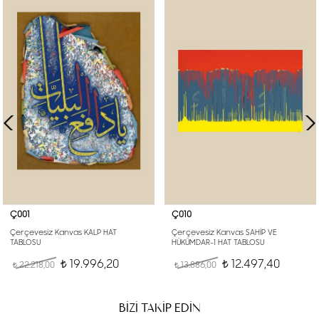
Ç001
Ç010
Çerçevesiz Kanvas KALP HAT
Çerçevesiz Kanvas SAHİP VE
TABLOSU
HÜKÜMDAR-1 HAT TABLOSU
19.996,20
12.497,40
22.218,00
t
13.886,00
t
t
t
BİZİ TAKİP EDİN