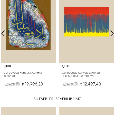
Ç001
Ç010
Çerçevesiz Kanvas KALP HAT
Çerçevesiz Kanvas SAHİP VE
TABLOSU
HÜKÜMDAR-1 HAT TABLOSU
19.996,20
12.497,40
22.218,00
t
13.886,00
t
t
t
BU ESERLERİ SEVEBİLİRSİNİZ