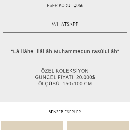
ESER KODU :
Ç056
WHATSAPP
"Lâ ilâhe illâllâh Muhammedun rasûlullâh"
ÖZEL KOLEKSİYON
GÜNCEL FİYATI: 20.000$
ÖLÇÜSÜ: 150x100 CM
BENZER ESERLER