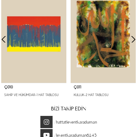
Ç010
Ç011
SAHİP VE HÜKÜMDAR-1 HAT TABLOSU
KULLUK-2 HAT TABLOSU
BİZİ TAKİP EDİN
/hattatleventkaraduman
/leventkaraduman6145