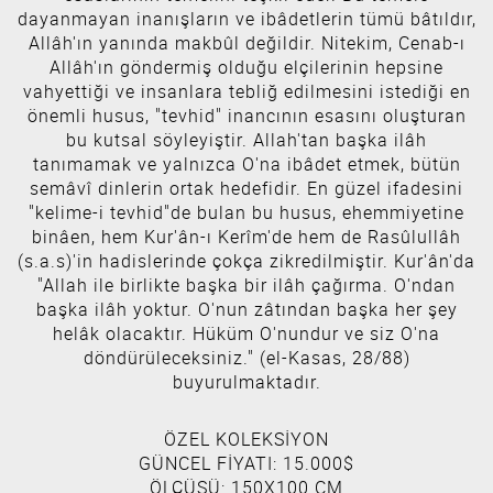
dayanmayan inanışların ve ibâdetlerin tümü bâtıldır,
Allâh'ın yanında makbûl değildir. Nitekim, Cenab-ı
Allâh'ın göndermiş olduğu elçilerinin hepsine
vahyettiği ve insanlara tebliğ edilmesini istediği en
önemli husus, "tevhid" inancının esasını oluşturan
bu kutsal söyleyiştir. Allah'tan başka ilâh
tanımamak ve yalnızca O'na ibâdet etmek, bütün
semâvî dinlerin ortak hedefidir. En güzel ifadesini
"kelime-i tevhid"de bulan bu husus, ehemmiyetine
binâen, hem Kur'ân-ı Kerîm'de hem de Rasûlullâh
(s.a.s)'in hadislerinde çokça zikredilmiştir. Kur'ân'da
"Allah ile birlikte başka bir ilâh çağırma. O'ndan
başka ilâh yoktur. O'nun zâtından başka her şey
helâk olacaktır. Hüküm O'nundur ve siz O'na
döndürüleceksiniz." (el-Kasas, 28/88)
buyurulmaktadır.
ÖZEL KOLEKSİYON
GÜNCEL FİYATI: 15.000$
ÖLÇÜSÜ: 150X100 CM