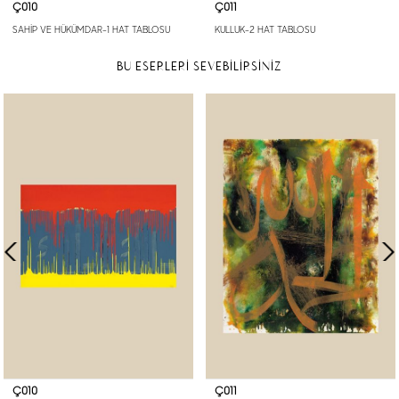
Ç010
Ç011
SAHİP VE HÜKÜMDAR-1 HAT TABLOSU
KULLUK-2 HAT TABLOSU
BU ESERLERİ SEVEBİLİRSİNİZ
Ç010
Ç011