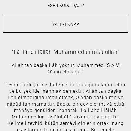
ESER KODU :
Ç052
WHATSAPP
"Lâ ilâhe illâllâh Muhammedun rasûlullâh"
"Allah'tan başka ilâh yoktur, Muhammed (S.A.V)
O'nun elçisidir."
Tevhid; birleştirme, birleme, bir olduğunu kabul etme
ve bu şekilde inanmak demektir. Allah'tan başka
ilâh olmadığına îmân etmek, O'ndan başka rab ve
mâbûd tanımamaktır. Başka bir deyişle; ihtivâ ettiği
mânâya gönülden inanarak "Lâ ilâhe illâllâh
Muhammedün rasûlullâh" sözünü söylemektir.
Kelime-i tevhid, bütün semâvî dinlerin ortak inanç
esaslarının temelini teşkil eder. Bu temele