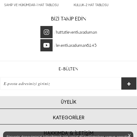
SAHİP VE HÜKÜMDAR-1 HAT TABLOSU
KULLUK-2 HAT TABLOSU
BİZİ TAKİP EDİN
/hattatleventkaraduman
/leventkaraduman6145
E-BÜLTEN
ÜYELİK
KATEGORİLER
HAKKIMDA & İLETİŞİM
X