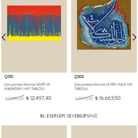
Ç010
Ç002
Çerçevesiz Kanvas SAHİP VE
Çerçevesiz Kanvas LETÂİF-İ KALP HAT
HÜKÜMDAR-1 HAT TABLOSU
TABLOSU
12.497,40
16.663,50
13.886,00
t
18.515,00
t
t
t
BU ESERLERİ SEVEBİLİRSİNİZ