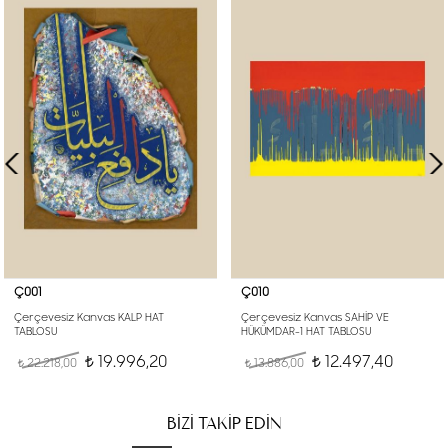
Ç001
Ç010
Çerçevesiz Kanvas KALP HAT
Çerçevesiz Kanvas SAHİP VE
TABLOSU
HÜKÜMDAR-1 HAT TABLOSU
19.996,20
12.497,40
22.218,00
t
13.886,00
t
t
t
BİZİ TAKİP EDİN