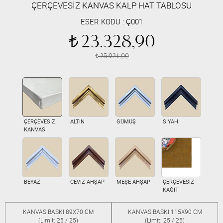
ÇERÇEVESİZ KANVAS KALP HAT TABLOSU
ESER KODU :
Ç001
23.328,90
t
25.921,00
t
ÇERÇEVESİZ
ALTIN
GÜMÜŞ
SİYAH
KANVAS
BEYAZ
CEVİZ AHŞAP
MEŞE AHŞAP
ÇERÇEVESİZ
KAĞIT
KANVAS BASKI 89X70 CM
KANVAS BASKI 115X90 CM
(Limit: 25 / 25)
(Limit: 25 / 25)