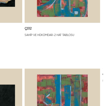
Ç012
SAHİP VE HÜKÜMDAR-2 HAT TABLOSU
Ç0
SA