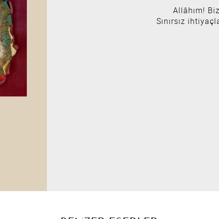
Allâhım! Bi
Sınırsız ihtiyaçl