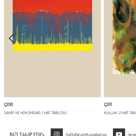
Ç010
Ç011
SAHİP VE HÜKÜMDAR-1 HAT TABLOSU
KULLUK-2 HAT TA
BİZİ TAKİP EDİN
/hattatleventkaraduman
/lev