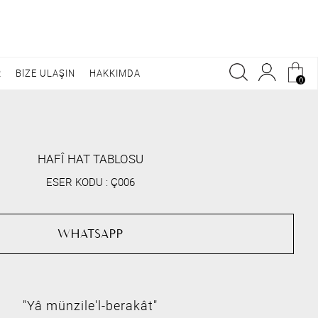
R
BİZE ULAŞIN
HAKKIMDA
0
HAFÎ HAT TABLOSU
ESER KODU :
Ç006
WHATSAPP
"Yâ münzile'l-berakât"