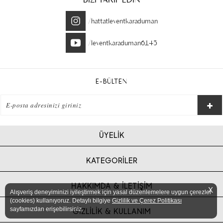
/hattatleventkaraduman
/leventkaraduman6145
E-BÜLTEN
ÜYELİK
KATEGORİLER
HAKKIMDA & İLETİŞİM
X
Alışveriş deneyiminizi iyileştirmek için yasal düzenlemelere uygun çerezler
(cookies) kullanıyoruz. Detaylı bilgiye
Gizlilik ve Çerez Politikası
sayfamızdan erişebilirsiniz.
GİZLİLİK & KULLANIM