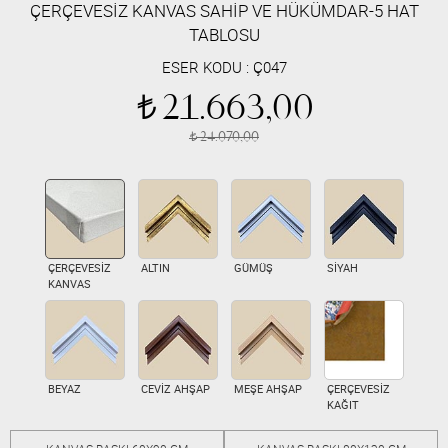
ÇERÇEVESİZ KANVAS SAHİP VE HÜKÜMDAR-5 HAT
TABLOSU
ESER KODU :
Ç047
21.663,00
t
24.070,00
t
ÇERÇEVESİZ
ALTIN
GÜMÜŞ
SİYAH
KANVAS
BEYAZ
CEVİZ AHŞAP
MEŞE AHŞAP
ÇERÇEVESİZ
KAĞIT