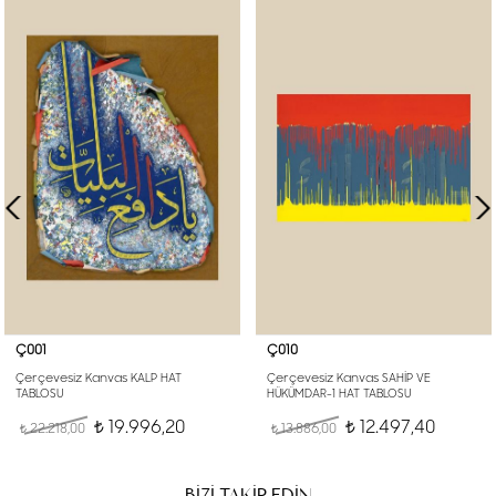
Ç001
Ç010
Çerçevesiz Kanvas KALP HAT
Çerçevesiz Kanvas SAHİP VE
TABLOSU
HÜKÜMDAR-1 HAT TABLOSU
19.996,20
12.497,40
22.218,00
t
13.886,00
t
t
t
BİZİ TAKİP EDİN