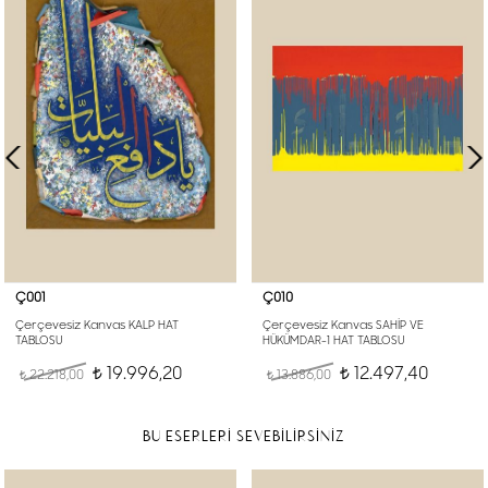
Ç001
Ç010
Çerçevesiz Kanvas KALP HAT
Çerçevesiz Kanvas SAHİP VE
TABLOSU
HÜKÜMDAR-1 HAT TABLOSU
19.996,20
12.497,40
22.218,00
t
13.886,00
t
t
t
BU ESERLERİ SEVEBİLİRSİNİZ