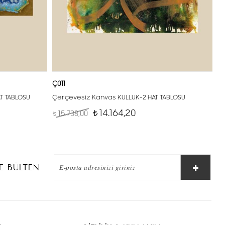
Ç011
AT TABLOSU
Çerçevesiz Kanvas KULLUK-2 HAT TABLOSU
14.164,20
15.738,00
t
t
E-BÜLTEN