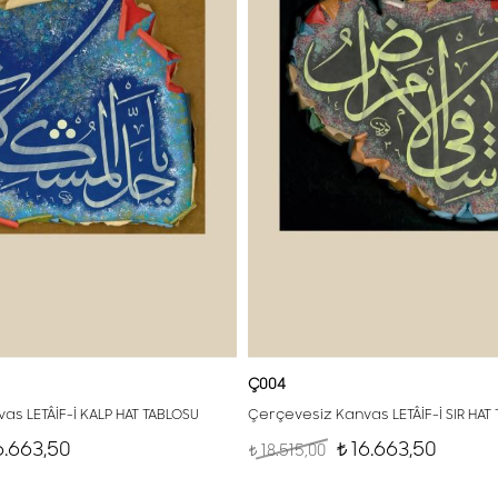
Ç004
as LETÂİF-İ KALP HAT TABLOSU
Çerçevesiz Kanvas LETÂİF-İ SIR HAT
6.663,50
16.663,50
18.515,00
t
t