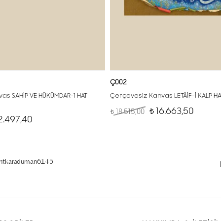
Ç002
as SAHİP VE HÜKÜMDAR-1 HAT
Çerçevesiz Kanvas LETÂİF-İ KALP H
16.663,50
18.515,00
t
t
2.497,40
entkaraduman6145