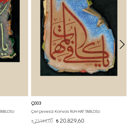
Ç003
 TABLOSU
Çerçevesiz Kanvas RUH HAT TABLOSU
20.829,60
23.144,00
t
t