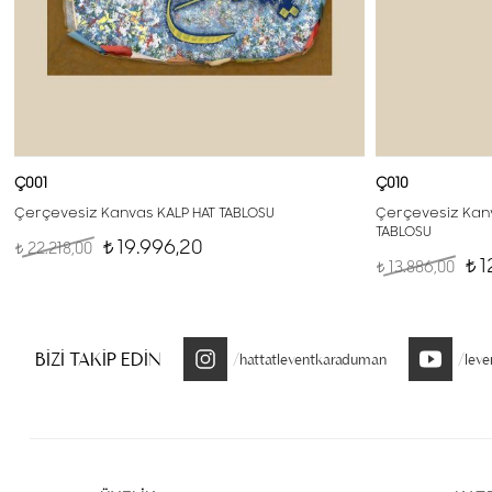
Ç001
Ç010
Çerçevesiz Kanvas KALP HAT TABLOSU
Çerçevesiz Kanv
TABLOSU
19.996,20
22.218,00
t
t
1
13.886,00
t
t
BİZİ TAKİP EDİN
/hattatleventkaraduman
/lev