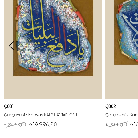
Ç001
Ç002
Çerçevesiz Kanvas KALP HAT TABLOSU
Çerçevesiz Kanv
19.996,20
1
22.218,00
18.515,00
t
t
t
t