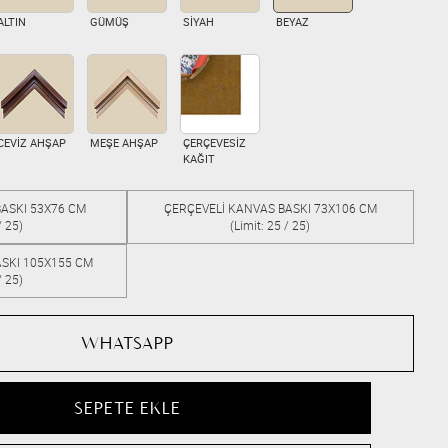
ALTIN
GÜMÜŞ
SİYAH
BEYAZ
CEVİZ AHŞAP
MEŞE AHŞAP
ÇERÇEVESİZ
KAĞIT
ASKI 53X76 CM
ÇERÇEVELİ KANVAS BASKI 73X106 CM
/ 25)
(Limit: 25 / 25)
SKI 105X155 CM
/ 25)
WHATSAPP