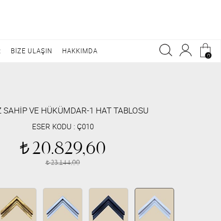
R
BİZE ULAŞIN
HAKKIMDA
0
Z SAHİP VE HÜKÜMDAR-1 HAT TABLOSU
ESER KODU :
Ç010
20.829,60
t
23.144,00
t