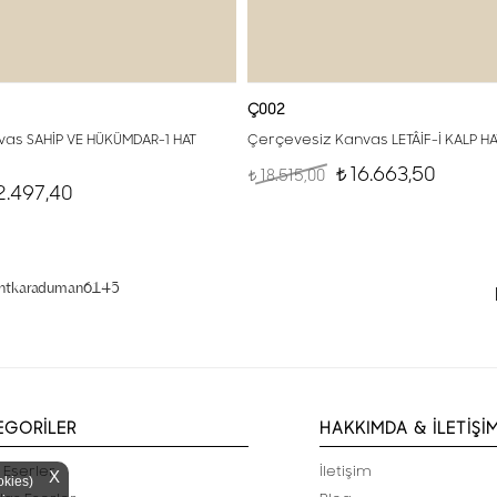
Ç002
as SAHİP VE HÜKÜMDAR-1 HAT
Çerçevesiz Kanvas LETÂİF-İ KALP H
16.663,50
18.515,00
t
t
2.497,40
entkaraduman6145
EGORİLER
HAKKIMDA & İLETİŞİ
 Eserler
İletişim
X
okies)