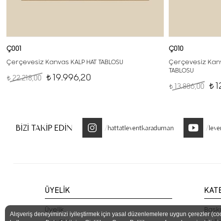
Ç001
Ç010
Çerçevesiz Kanvas KALP HAT TABLOSU
Çerçevesiz Kanv
TABLOSU
19.996,20
22.218,00
t
t
1
13.886,00
t
t
BİZİ TAKİP EDİN
/hattatleventkaraduman
/lev
ÜYELİK
KAT
Üyelik
Baskı
Alışveriş deneyiminizi iyileştirmek için yasal düzenlemelere uygun çerezler (co