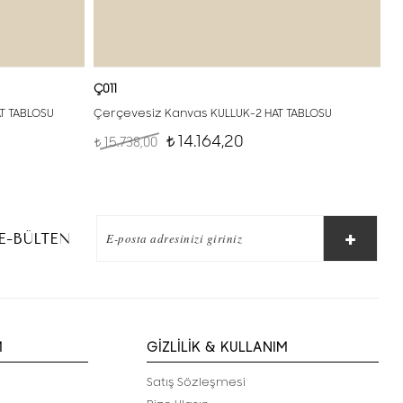
Ç011
AT TABLOSU
Çerçevesiz Kanvas KULLUK-2 HAT TABLOSU
14.164,20
15.738,00
t
t
E-BÜLTEN
M
GİZLİLİK & KULLANIM
Satış Sözleşmesi