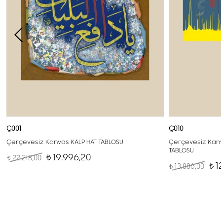
Ç001
Ç010
Çerçevesiz Kanvas KALP HAT TABLOSU
Çerçevesiz Kanv
TABLOSU
19.996,20
22.218,00
t
t
1
13.886,00
t
t