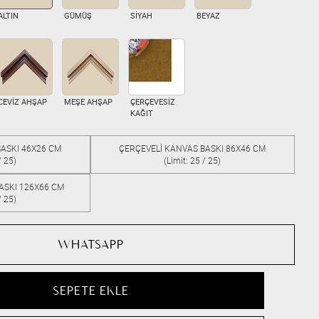
ALTIN
GÜMÜŞ
SİYAH
BEYAZ
CEVİZ AHŞAP
MEŞE AHŞAP
ÇERÇEVESİZ
KAĞIT
ASKI 46X26 CM
ÇERÇEVELİ KANVAS BASKI 86X46 CM
/ 25)
(Limit: 25 / 25)
ASKI 126X66 CM
/ 25)
WHATSAPP