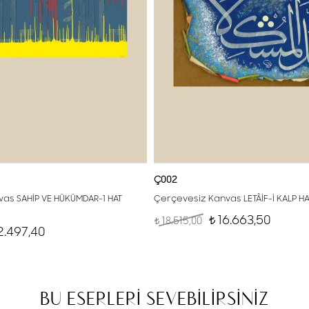
Ç002
as SAHİP VE HÜKÜMDAR-1 HAT
Çerçevesiz Kanvas LETÂİF-İ KALP H
16.663,50
18.515,00
t
t
2.497,40
BU ESERLERİ SEVEBİLİRSİNİZ