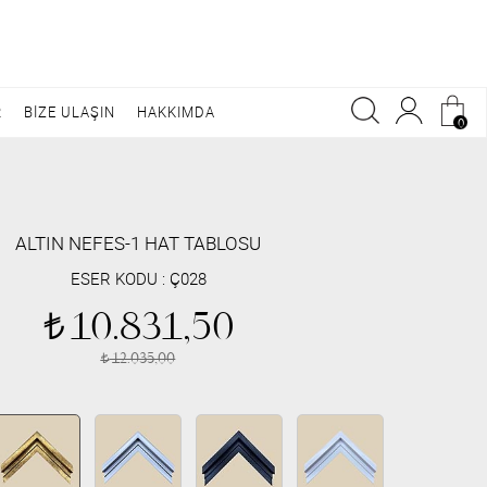
R
BİZE ULAŞIN
HAKKIMDA
0
ALTIN NEFES-1 HAT TABLOSU
ESER KODU :
Ç028
10.831,50
t
12.035,00
t