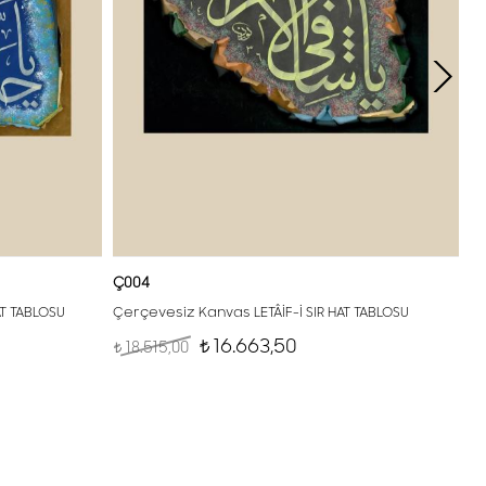
Ç004
AT TABLOSU
Çerçevesiz Kanvas LETÂİF-İ SIR HAT TABLOSU
16.663,50
18.515,00
t
t