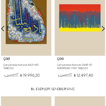
Ç001
Ç010
Çerçevesiz Kanvas KALP HAT
Çerçevesiz Kanvas SAHİP VE
TABLOSU
HÜKÜMDAR-1 HAT TABLOSU
19.996,20
12.497,40
22.218,00
t
13.886,00
t
t
t
BU ESERLERİ SEVEBİLİRSİNİZ