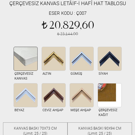
ÇERÇEVESİZ KANVAS LETÂİF-İ HAFÎ HAT TABLOSU
ESER KODU :
Ç007
20.829,60
t
23.144,00
t
ÇERÇEVESİZ
ALTIN
GÜMÜŞ
SİYAH
KANVAS
BEYAZ
CEVİZ AHŞAP
MEŞE AHŞAP
ÇERÇEVESİZ
KAĞIT
KANVAS BASKI 70X73 CM
KANVAS BASKI 90X94 CM
(Limit: 25 / 25)
(Limit: 25 / 25)