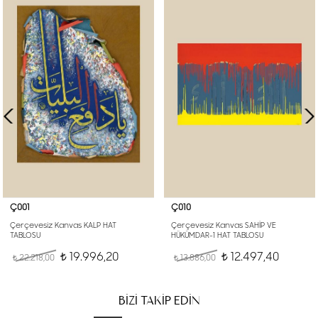
Ç001
Ç010
Çerçevesiz Kanvas KALP HAT
Çerçevesiz Kanvas SAHİP VE
TABLOSU
HÜKÜMDAR-1 HAT TABLOSU
19.996,20
12.497,40
22.218,00
t
13.886,00
t
t
t
BİZİ TAKİP EDİN