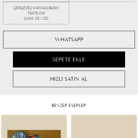
ÇERÇEVELİ KANVAS BASKI
76X76 CM
(Limit: 25 / 25)
WHATSAPP
BENZER ESERLER