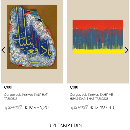
Ç001
Ç010
Çerçevesiz Kanvas KALP HAT
Çerçevesiz Kanvas SAHİP VE
TABLOSU
HÜKÜMDAR-1 HAT TABLOSU
19.996,20
12.497,40
22.218,00
t
13.886,00
t
t
t
BİZİ TAKİP EDİN