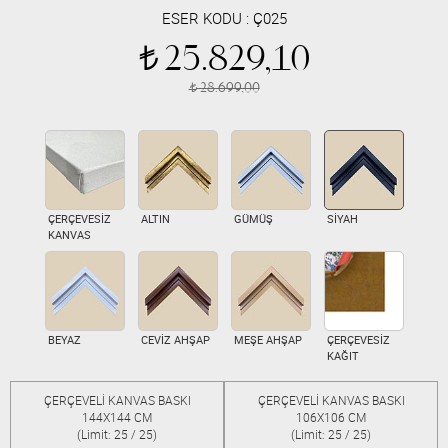
ESER KODU :
Ç025
25.829,10
t
28.699,00
t
ÇERÇEVESİZ
ALTIN
GÜMÜŞ
SİYAH
KANVAS
BEYAZ
CEVİZ AHŞAP
MEŞE AHŞAP
ÇERÇEVESİZ
KAĞIT
ÇERÇEVELİ KANVAS BASKI
ÇERÇEVELİ KANVAS BASKI
144X144 CM
106X106 CM
(Limit: 25 / 25)
(Limit: 25 / 25)