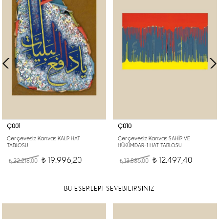
Ç001
Ç010
Çerçevesiz Kanvas KALP HAT
Çerçevesiz Kanvas SAHİP VE
TABLOSU
HÜKÜMDAR-1 HAT TABLOSU
19.996,20
12.497,40
22.218,00
t
13.886,00
t
t
t
BU ESERLERİ SEVEBİLİRSİNİZ