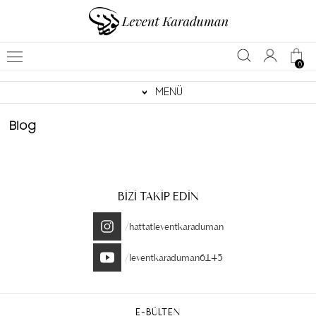
0
MENÜ
Blog
BİZİ TAKİP EDİN
/hattatleventkaraduman
/leventkaraduman6145
E-BÜLTEN