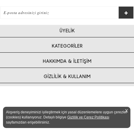
ÜYELİK
KATEGORİLER
HAKKIMDA & İLETİŞİM
GİZLİLİK & KULLANIM
X
Alışveriş deneyiminizi iyileştirmek için yasal düzenlemelere uygun çerezler
(cookies) kullanıyoruz. Detaylı bilgiye
Gizlilik ve Çerez Politikası
sayfamızdan erişebilirsiniz.