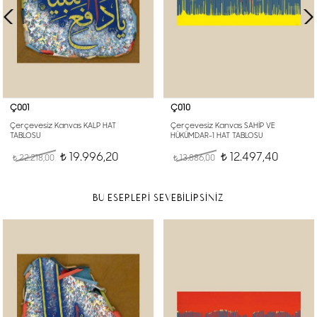
Ç001
Ç010
Çerçevesiz Kanvas KALP HAT
Çerçevesiz Kanvas SAHİP VE
TABLOSU
HÜKÜMDAR-1 HAT TABLOSU
19.996,20
12.497,40
22.218,00
t
13.886,00
t
t
t
BU ESERLERİ SEVEBİLİRSİNİZ