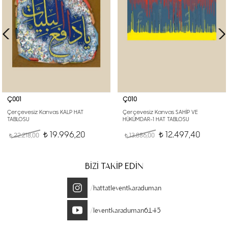
Ç001
Ç010
Çerçevesiz Kanvas KALP HAT
Çerçevesiz Kanvas SAHİP VE
TABLOSU
HÜKÜMDAR-1 HAT TABLOSU
19.996,20
12.497,40
22.218,00
t
13.886,00
t
t
t
BİZİ TAKİP EDİN
/hattatleventkaraduman
/leventkaraduman6145